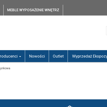
MEBLE WYPOSAŻENIE WNĘTRZ
roducenci
Nowości
Outlet
Wyprzedaż Ekspozy
tynkowa