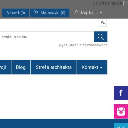
Select Language
▼
Schowek (0)
Mój koszyk
(0)
Moje konto
PL
Wyszukiwanie zaawansowane
cji
Blog
Strefa architekta
Kontakt