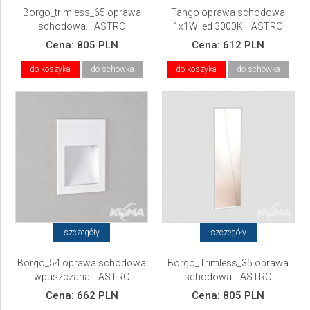
Borgo_trimless_65 oprawa
Tango oprawa schodowa
schodowa... ASTRO
1x1W led 3000K... ASTRO
Cena:
805 PLN
Cena:
612 PLN
do koszyka
do schowka
do koszyka
do schowka
szczegóły
szczegóły
Borgo_54 oprawa schodowa
Borgo_Trimless_35 oprawa
wpuszczana... ASTRO
schodowa... ASTRO
Cena:
662 PLN
Cena:
805 PLN