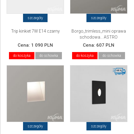
szczegóły
szczegóły
Trip kinkiet 7W E14 czarny
Borgo_trimless_mini oprawa
schodowa... ASTRO
Cena:
1 090 PLN
Cena:
607 PLN
do koszyka
do schowka
do koszyka
do schowka
szczegóły
szczegóły