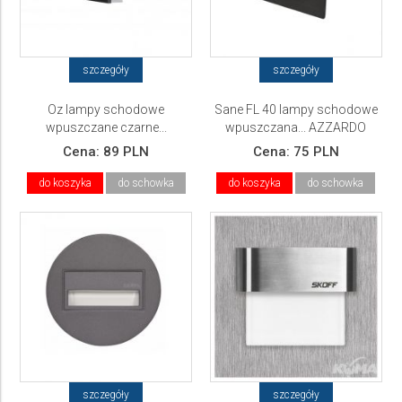
szczegóły
szczegóły
Oz lampy schodowe
Sane FL 40 lampy schodowe
wpuszczane czarne...
wpuszczana... AZZARDO
AZZARDO
Cena:
89 PLN
Cena:
75 PLN
do koszyka
do schowka
do koszyka
do schowka
szczegóły
szczegóły