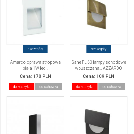
szczegóły
szczegóły
Amarco oprawa stropowa
Sane FL 60 lampy schodowe
biała 1W led...
wpuszczana... AZZARDO
Cena:
170 PLN
Cena:
109 PLN
do koszyka
do schowka
do koszyka
do schowka