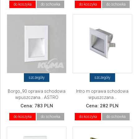
do koszyka
do schowka
do koszyka
do schowka
szczegóły
szczegóły
Borgo_90 oprawa schodowa
Intro m oprawa schodowa
wpuszczana... ASTRO
wpuszczana...
Cena:
783 PLN
Cena:
282 PLN
do koszyka
do schowka
do koszyka
do schowka