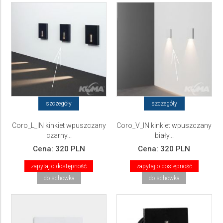
szczegóły
szczegóły
Coro_L_IN kinkiet wpuszczany
Coro_V_IN kinkiet wpuszczany
czarny...
biały...
Cena:
320 PLN
Cena:
320 PLN
zapytaj o dostępność
zapytaj o dostępność
do schowka
do schowka