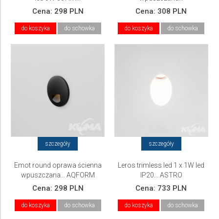
Cena:
298 PLN
Cena:
308 PLN
do koszyka
do schowka
do koszyka
do schowka
szczegóły
szczegóły
Emot round oprawa ścienna
Leros trimless led 1 x 1W led
wpuszczana... AQFORM
IP20... ASTRO
Cena:
298 PLN
Cena:
733 PLN
do koszyka
do schowka
do koszyka
do schowka