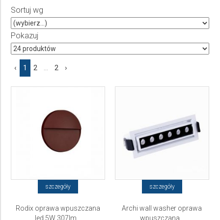
Sortuj wg
Producent
Wybierz producenta
Pokazuj
Cena
‹
1
2
...
2
›
do
szczegóły
szczegóły
Rodix oprawa wpuszczana
Archi wall washer oprawa
led 5W 307lm...
wpuszczana...