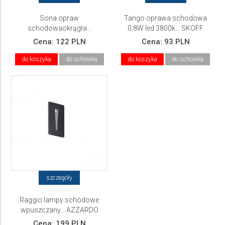
Sona opraw
Tango oprawa schodowa
schodowaokrągła...
0,8W led 3800k... SKOFF
Cena:
122 PLN
Cena:
93 PLN
do koszyka
do schowka
do koszyka
do schowka
szczegóły
Raggio lampy schodowe
wpuszczany... AZZARDO
Cena:
199 PLN