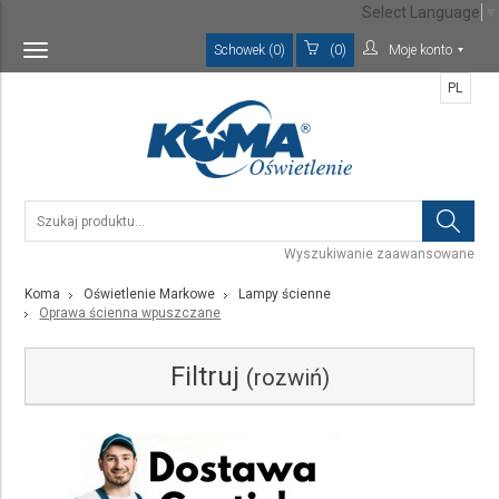
Select Language
▼
Schowek (0)
(0)
Moje konto
Toggle
navigation
PL
Wyszukiwanie zaawansowane
Koma
Oświetlenie Markowe
Lampy ścienne
Oprawa ścienna wpuszczane
Filtruj
(rozwiń)
Kategoria