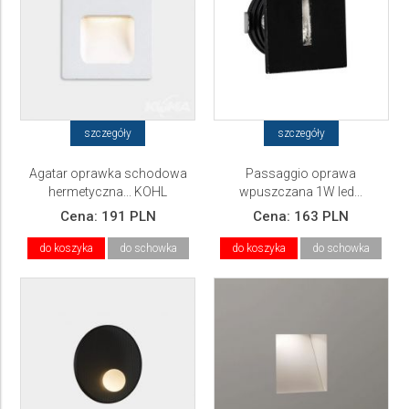
szczegóły
szczegóły
Agatar oprawka schodowa
Passaggio oprawa
hermetyczna... KOHL
wpuszczana 1W led...
LIGHTING
Cena:
191 PLN
Cena:
163 PLN
do koszyka
do schowka
do koszyka
do schowka