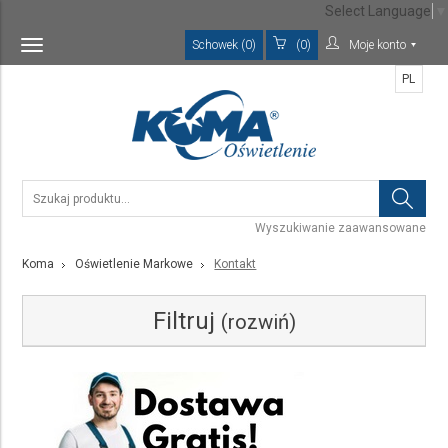
Select Language
▼
Schowek (0)
(0)
Moje konto
Toggle
navigation
PL
Wyszukiwanie zaawansowane
Koma
Oświetlenie Markowe
Kontakt
Filtruj
(rozwiń)
Kategoria
Wybierz rodzaj