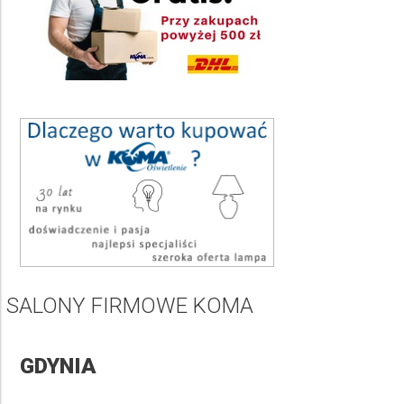
Kolor pełna nazwa
Wybierz
Ilość punktów świetlnych
Wybierz
Rodzaj źródła światła
Wybierz
Średnica Ø
Wybierz
Stopień ochrony IP
SALONY FIRMOWE KOMA
Wybierz
Rodzaj trzonka żarówki
GDYNIA
Wybierz