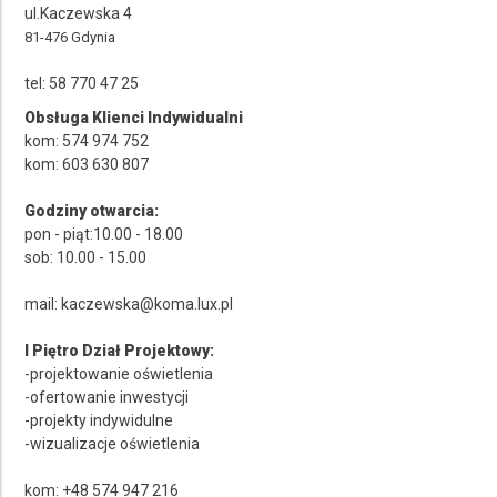
ul.Kaczewska 4
Producent
81-476 Gdynia
Wybierz producenta
tel: 58 770 47 25
Cena
Obsługa Klienci Indywidualni
kom: 574 974 752
do
kom: 603 630 807
Godziny otwarcia:
pon - piąt:10.00 - 18.00
sob: 10.00 - 15.00
mail: kaczewska@koma.lux.pl
I Piętro Dział Projektowy:
-projektowanie oświetlenia
-ofertowanie inwestycji
-projekty indywidulne
-wizualizacje oświetlenia
kom: +48 574 947 216