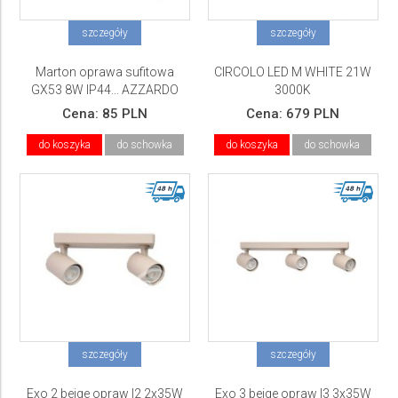
szczegóły
szczegóły
Marton oprawa sufitowa
CIRCOLO LED M WHITE 21W
GX53 8W IP44... AZZARDO
3000K
Cena:
85 PLN
Cena:
679 PLN
do koszyka
do schowka
do koszyka
do schowka
szczegóły
szczegóły
Exo 2 beige opraw l2 2x35W
Exo 3 beige opraw l3 3x35W