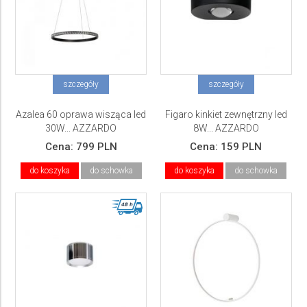
szczegóły
szczegóły
Azalea 60 oprawa wisząca led
Figaro kinkiet zewnętrzny led
30W... AZZARDO
8W... AZZARDO
Cena:
799 PLN
Cena:
159 PLN
do koszyka
do schowka
do koszyka
do schowka