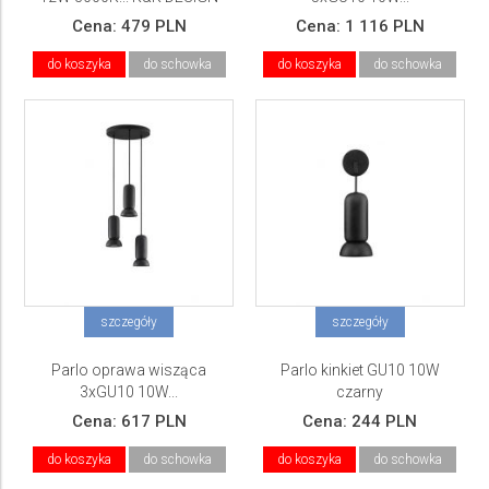
Cena:
479 PLN
Cena:
1 116 PLN
do koszyka
do schowka
do koszyka
do schowka
szczegóły
szczegóły
Parlo oprawa wisząca
Parlo kinkiet GU10 10W
3xGU10 10W...
czarny
Cena:
617 PLN
Cena:
244 PLN
do koszyka
do schowka
do koszyka
do schowka