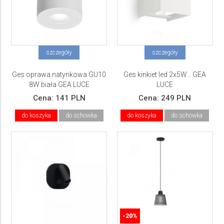
szczegóły
szczegóły
Ges oprawa natynkowa GU10
Ges kinkiet led 2x5W... GEA
8W biała GEA LUCE
LUCE
Cena:
141 PLN
Cena:
249 PLN
do koszyka
do schowka
do koszyka
do schowka
-20%