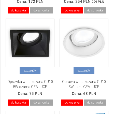
Cena:
172 PLN
Cena:
254 PLN
299 PLN
do koszyka
do schowka
do koszyka
do schowka
szczegóły
szczegóły
Oprawka wpuszczana GU10
Oprawa wpuszczana GU10
8W czarna GEA LUCE
8W biała GEA LUCE
Cena:
75 PLN
Cena:
63 PLN
do koszyka
do schowka
do koszyka
do schowka