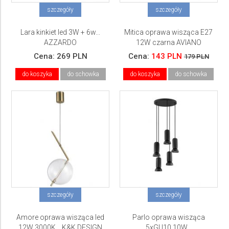
szczegóły
szczegóły
Lara kinkiet led 3W + 6w...
Mitica oprawa wisząca E27
AZZARDO
12W czarna AVIANO
Cena:
269 PLN
Cena:
143 PLN
179 PLN
do koszyka
do schowka
do koszyka
do schowka
szczegóły
szczegóły
Amore oprawa wisząca led
Parlo oprawa wisząca
12W 3000K... K&K DESIGN
5xGU10 10W...