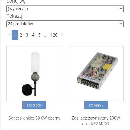
Sortuj wg
do
Pokazuj
‹
1
2
3
4
5
...
128
›
szczegóły
szczegóły
Santos kinkiet G9 6W czarny
Zasilacz zewnętrzny 200W
do... AZZARDO