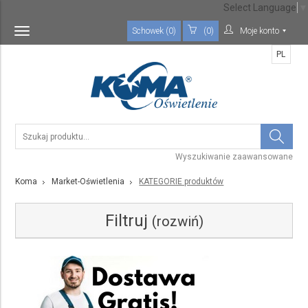
Select Language
▼
Schowek (0)
(0)
Moje konto
Toggle
navigation
PL
Wyszukiwanie zaawansowane
Koma
Market-Oświetlenia
KATEGORIE produktów
Filtruj
(rozwiń)
Kategoria
Wybierz rodzaj