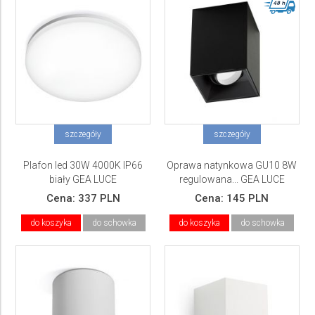
szczegóły
szczegóły
Plafon led 30W 4000K IP66
Oprawa natynkowa GU10 8W
biały GEA LUCE
regulowana... GEA LUCE
Cena:
337 PLN
Cena:
145 PLN
do koszyka
do schowka
do koszyka
do schowka