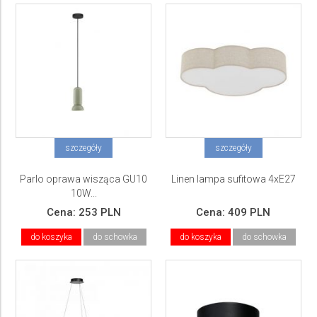
szczegóły
szczegóły
Parlo oprawa wisząca GU10
Linen lampa sufitowa 4xE27
10W...
Cena:
253 PLN
Cena:
409 PLN
do koszyka
do schowka
do koszyka
do schowka