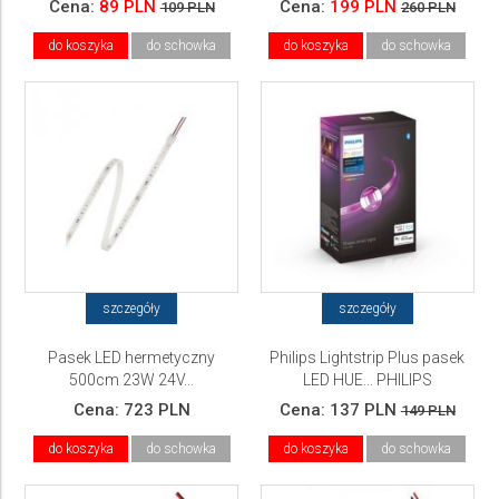
Cena:
89 PLN
Cena:
199 PLN
109 PLN
260 PLN
do koszyka
do schowka
do koszyka
do schowka
szczegóły
szczegóły
Pasek LED hermetyczny
Philips Lightstrip Plus pasek
500cm 23W 24V...
LED HUE... PHILIPS
Cena:
723 PLN
Cena:
137 PLN
149 PLN
do koszyka
do schowka
do koszyka
do schowka