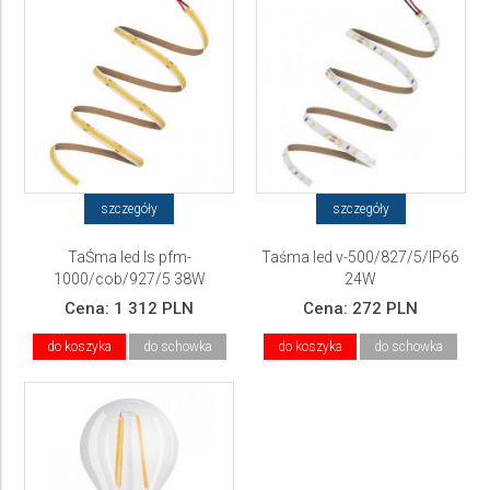
szczegóły
szczegóły
TaŚma led ls pfm-
Taśma led v-500/827/5/IP66
1000/cob/927/5 38W
24W
Cena:
1 312 PLN
Cena:
272 PLN
do koszyka
do schowka
do koszyka
do schowka