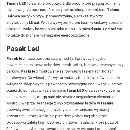
Taśmy LED
to świetna propozycja dla osób, które pragną odmienić
swoje wnętrza oraz nadać im niepowtarzalnego charakteru.
Taśma
ledowa
nie tylko ożywi pomieszczenia, ale także stworzy
indywidualny klimat. Właściwy wybór koloru taśm w ciekawy sposób
podkreśli walory każdego zakątka domu lub mieszkania.
Led taśma
to także doskonałe rozwiązanie enerooszczędne.
Pasek Led
Pasek led
może ozdobić ściany i sufity. Sprawdza się jako
oświetlenie punktowe schodów, mebli, półek, blatów kuchennych czy
barków.
Paski led
montowane są również w łazienkach, holach
hotelowych. Co więcej, jeśli wykorzystamy to ciekawe oświetlenie w
witrynach sklepowych, z pewnością przyciągnie ono uwagę klientów.
Dzięki dowolności w kształtowaniu
taśm LED
oraz zaskakującemu
umieszczeniu ich, mogą stać się również oryginalnym elementem
wystroju wnętrza. Aranżacje z wykorzystaniem
ledów w taśmie
pozwolą zwrócić uwagę na walory architektoniczne wybranej
przestrzeni. Teraz już nikt nie przejdzie wobec niej obojętnie!
Dodatkową zaletą taśm LED jest ich łatwa instalacja, która pozwoli
Państwu na szybkie wprowadzenie zmian w wybranej przestrzeni.