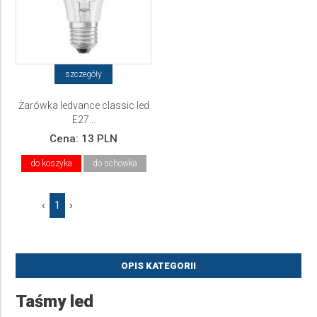
szczegóły
Żarówka ledvance classic led
E27...
Cena:
13 PLN
do koszyka
do schowka
‹
1
›
OPIS KATEGORII
Taśmy led