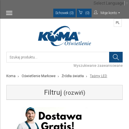
Select Language
▼
Schowek (0)
(0)
Moje konto
Toggle
navigation
PL
Wyszukiwanie zaawansowane
Koma
Oświetlenie Markowe
Źródła światła
Taśmy LED
Filtruj
(rozwiń)
Kategoria
Taśmy LED