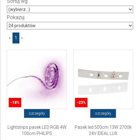
Sortuj wg
Producent
Wybierz producenta
Pokazuj
Cena
‹
1
›
do
-18%
-23%
szczegóły
szczegóły
Lightstrips pasek LED RGB 4W
Pasek led 500cm 13W 2700k
100cm PHILIPS
24V IDEAL LUX