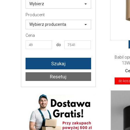
Wybierz
Producent
Wybierz producenta
Cena
do
Babil o
13W
C
do kos