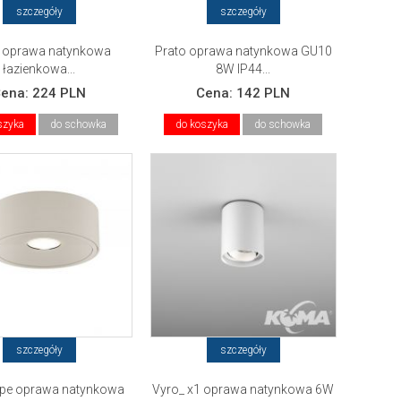
szczegóły
szczegóły
o oprawa natynkowa
Prato oprawa natynkowa GU10
łazienkowa...
8W IP44...
Cena:
224 PLN
Cena:
142 PLN
szyka
do schowka
do koszyka
do schowka
szczegóły
szczegóły
pe oprawa natynkowa
Vyro_ x1 oprawa natynkowa 6W