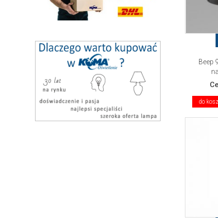
Beep 
na
C
do kos