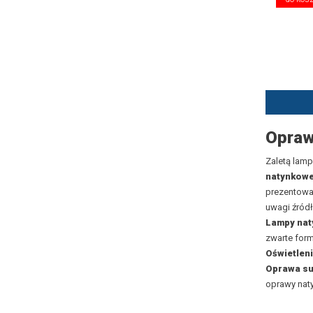
Opraw
Zaletą lamp
natynkow
prezentować
uwagi źródł
Lampy na
zwarte form
Oświetlen
Oprawa su
oprawy naty