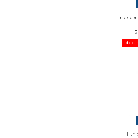
Imax opr
C
do kos
Flum