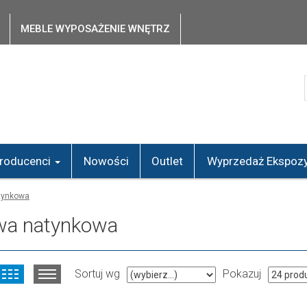
MEBLE WYPOSAŻENIE WNĘTRZ
roducenci
Nowości
Outlet
Wyprzedaż Ekspozy
tynkowa
wa natynkowa
Sortuj wg
Pokazuj