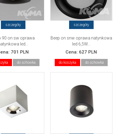
szczegóły
szczegóły
p 90 on sw oprawa
Beep on snw oprawa natynkowa
natynkowa led...
led 6,5W...
Cena:
701 PLN
Cena:
627 PLN
szyka
do schowka
do koszyka
do schowka