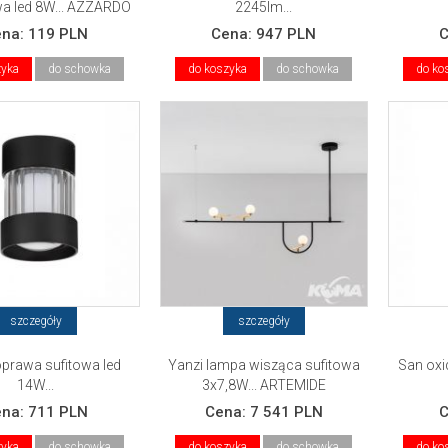
a led 8W... AZZARDO
2245lm...
ena:
119 PLN
Cena:
947 PLN
zyka
do schowka
do koszyka
do schowka
do ko
szczegóły
szczegóły
oprawa sufitowa led
Yanzi lampa wisząca sufitowa
San ox
14W...
3x7,8W... ARTEMIDE
ena:
711 PLN
Cena:
7 541 PLN
zyka
do schowka
do koszyka
do schowka
do ko