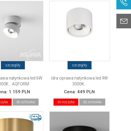
szczegóły
szczegóły
rawa natynkowa led 6W
Idra oprawa natynkowa led 9W
000K... AQFORM
3000K...
ena:
1 159 PLN
Cena:
449 PLN
szyka
do schowka
do koszyka
do schowka