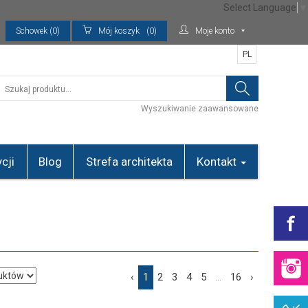
Select Language
▼
Schowek (0)
Mój koszyk
(0)
Moje konto
PL
Wyszukiwanie zaawansowane
cji
Blog
Strefa architekta
Kontakt
‹
1
2
3
4
5
...
16
›