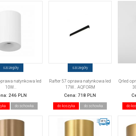
szczegóły
szczegóły
prawa natynkowa led
Rafter 57 oprawa natynkowa led
Qrled op
10W...
17W... AQFORM
3
ena:
246 PLN
Cena:
718 PLN
C
zyka
do schowka
do koszyka
do schowka
do ko