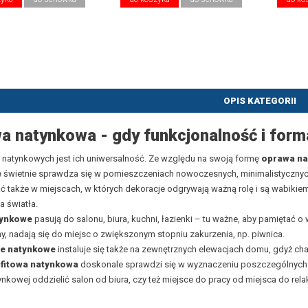
OPIS KATEGORII
a natynkowa - gdy funkcjonalność i for
 natynkowych jest ich uniwersalność. Ze względu na swoją formę
oprawa n
e
świetnie sprawdza się w pomieszczeniach nowoczesnych, minimalistycznyc
 także w miejscach, w których dekoracje odgrywają ważną rolę i są wabikiem. 
a światła.
tynkowe
pasują do salonu, biura, kuchni, łazienki – tu ważne, aby pamiętać o
y, nadają się do miejsc o zwiększonym stopniu zakurzenia, np. piwnica.
ie natynkowe
instaluje się także na zewnętrznych elewacjach domu, gdyż cha
fitowa natynkowa
doskonale sprawdzi się w wyznaczeniu poszczególnych 
nkowej oddzielić salon od biura, czy też miejsce do pracy od miejsca do rela