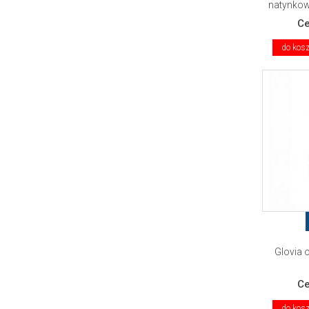
natynkow
C
do kos
Glovia 
C
do kos