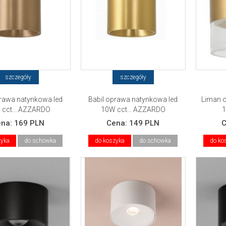
szczegóły
szczegóły
prawa natynkowa led
Babil oprawa natynkowa led
Liman 
 cct... AZZARDO
10W cct... AZZARDO
1
ena:
169 PLN
Cena:
149 PLN
zyka
do schowka
do koszyka
do schowka
do ko