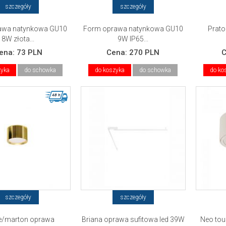
szczegóły
szczegóły
awa natynkowa GU10
Form oprawa natynkowa GU10
Prat
8W złota...
9W IP65...
ena:
73 PLN
Cena:
270 PLN
zyka
do schowka
do koszyka
do schowka
do ko
szczegóły
szczegóły
e/marton oprawa
Briana oprawa sufitowa led 39W
Neo tou