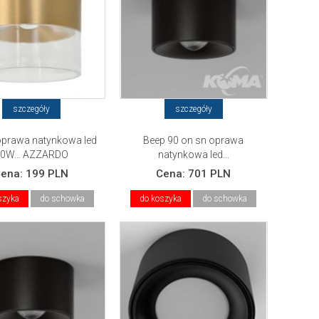
szczegóły
szczegóły
oprawa natynkowa led
Beep 90 on sn oprawa
0W... AZZARDO
natynkowa led...
Cena:
199 PLN
Cena:
701 PLN
szyka
do schowka
do koszyka
do schowka