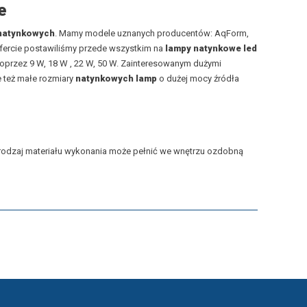
e
natynkowych
. Mamy modele uznanych producentów:
AqForm
,
ofercie postawiliśmy przede wszystkim na
lampy natynkowe led
poprzez 9 W, 18 W , 22 W, 50 W. Zainteresowanym dużymi
e też małe rozmiary
natynkowych lamp
o dużej mocy źródła
 rodzaj materiału wykonania może pełnić we wnętrzu ozdobną