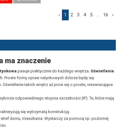
‹
1
2
3
4
5
...
16
›
ma ma znaczenie
atynkowa
pasuje praktycznie do każdego wnętrza.
Oświetlenie
h. Proste formy opraw natynkowych dobrze będę się
Oświetlenie takich wnętrz aż prosi się o proste, niezwracające
 wyborze odpowiedniego stopnia szczelności (IP). Te, które mają
rakteryzują się wytrzymałą konstrukcją.
stref domu, mieszkania. Wystarczy za pomocą np. poziomej
ksu.