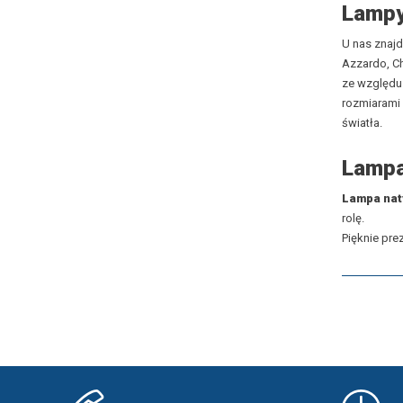
Lampy
U nas znajd
Azzardo
,
C
ze względu 
rozmiarami
światła.
Lampa
Lampa na
rolę.
Pięknie pre