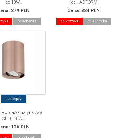
led 10W...
led... AQFORM
Cena:
279 PLN
Cena:
824 PLN
szyka
do schowka
do koszyka
do schowka
szczegóły
ide oprawa natynkowa
GU10 10W...
Cena:
126 PLN
szyka
do schowka