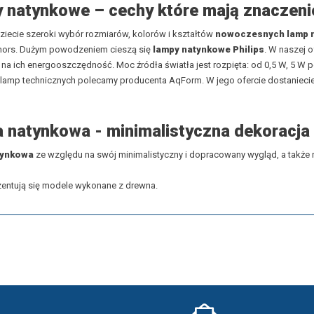
 natynkowe – cechy które mają znaczeni
ziecie szeroki wybór rozmiarów, kolorów i kształtów
nowoczesnych lamp 
hors
. Dużym powodzeniem cieszą się
lampy natynkowe Philips
. W naszej 
na ich energooszczędność. Moc źródła światła jest rozpięta: od 0,5 W, 5 W 
 lamp technicznych polecamy producenta
AqForm
. W jego ofercie dostanieci
 natynkowa
- minimalistyczna dekoracja
tynkowa
ze względu na swój minimalistyczny i dopracowany wygląd, a także
zentują się modele wykonane z drewna.