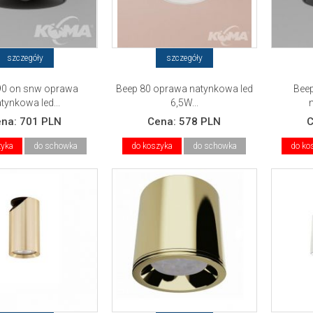
szczegóły
szczegóły
90 on snw oprawa
Beep 80 oprawa natynkowa led
Bee
tynkowa led...
6,5W...
ena:
701 PLN
Cena:
578 PLN
zyka
do schowka
do koszyka
do schowka
do ko