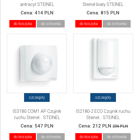
antracyt STEINEL
Steinel biały STEINEL
Cena:
414 PLN
Cena:
815 PLN
do koszyka
do schowka
do koszyka
do schowka
szczegóły
szczegóły
IS3180 COM1 AP Czujnik
IS2180-2 ECO Czujnik ruchu
ruchu Steinel... STEINEL
Steinel... STEINEL
Cena:
547 PLN
Cena:
212 PLN
236 PLN
do koszyka
do schowka
do koszyka
do schowka