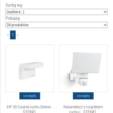
Producent
Sortuj wg
Wybierz producenta
Pokazuj
Cena
‹
1
›
do
szczegóły
szczegóły
IHF 3D Czujnik ruchu Steinel...
Naświetlacz z czujnikiem
STEINEL
ruchu i... STEINEL