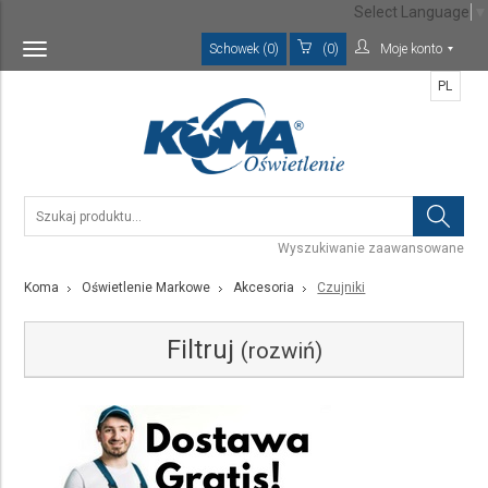
Select Language
▼
Schowek (0)
(0)
Moje konto
Toggle
navigation
PL
Wyszukiwanie zaawansowane
Koma
Oświetlenie Markowe
Akcesoria
Czujniki
Filtruj
(rozwiń)
Kategoria
Czujniki