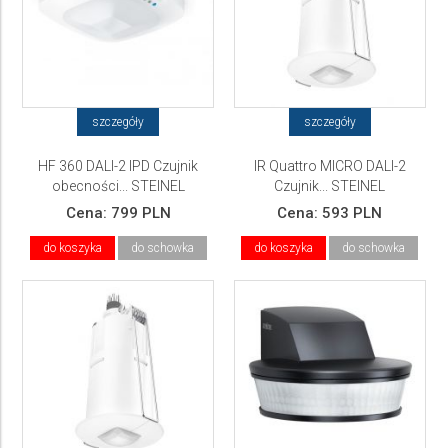
szczegóły
szczegóły
HF 360 DALI-2 IPD Czujnik
IR Quattro MICRO DALI-2
obecności... STEINEL
Czujnik... STEINEL
Cena:
799 PLN
Cena:
593 PLN
do koszyka
do schowka
do koszyka
do schowka