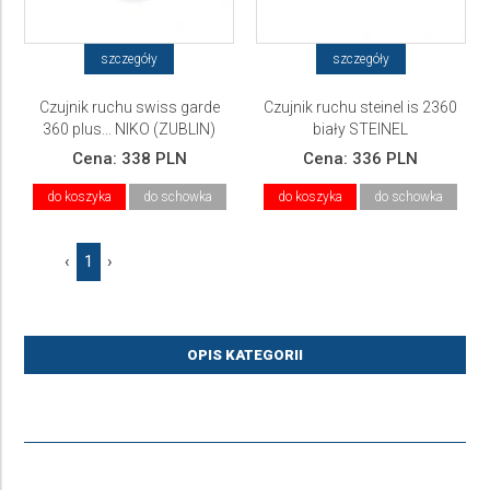
szczegóły
szczegóły
Czujnik ruchu swiss garde
Czujnik ruchu steinel is 2360
360 plus... NIKO (ZUBLIN)
biały STEINEL
Cena:
338 PLN
Cena:
336 PLN
do koszyka
do schowka
do koszyka
do schowka
‹
1
›
OPIS KATEGORII