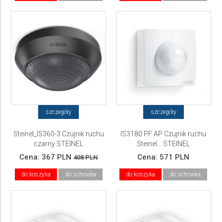
szczegóły
szczegóły
Steinel_IS360-3 Czujnik ruchu
IS3180 PF AP Czujnik ruchu
czarny STEINEL
Steinel... STEINEL
Cena:
367 PLN
Cena:
571 PLN
408 PLN
do koszyka
do schowka
do koszyka
do schowka