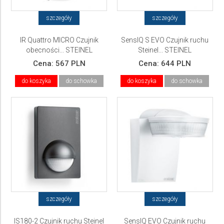
szczegóły
szczegóły
IR Quattro MICRO Czujnik
SensIQ S EVO Czujnik ruchu
obecności... STEINEL
Steinel... STEINEL
Cena:
567 PLN
Cena:
644 PLN
do koszyka
do schowka
do koszyka
do schowka
szczegóły
szczegóły
IS180-2 Czujnik ruchu Steinel
SensIQ EVO Czujnik ruchu