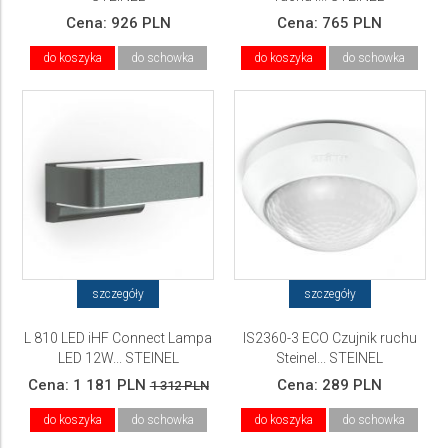
Cena:
926 PLN
Cena:
765 PLN
do koszyka
do schowka
do koszyka
do schowka
szczegóły
szczegóły
L 810 LED iHF Connect Lampa
IS2360-3 ECO Czujnik ruchu
LED 12W... STEINEL
Steinel... STEINEL
Cena:
1 181 PLN
Cena:
289 PLN
1 312 PLN
do koszyka
do schowka
do koszyka
do schowka