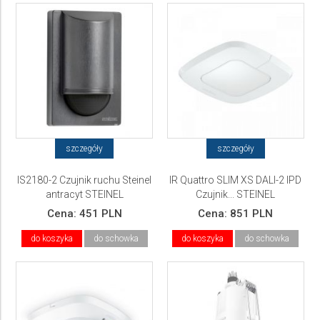
szczegóły
szczegóły
IS2180-2 Czujnik ruchu Steinel
IR Quattro SLIM XS DALI-2 IPD
antracyt STEINEL
Czujnik... STEINEL
Cena:
451 PLN
Cena:
851 PLN
do koszyka
do schowka
do koszyka
do schowka