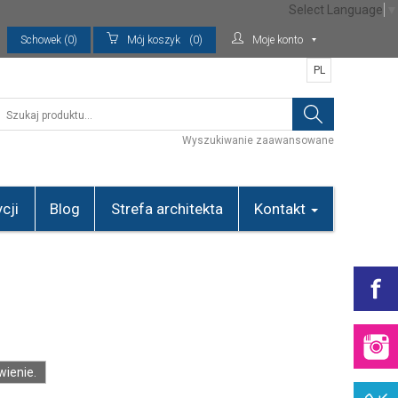
Select Language
▼
Schowek (0)
Mój koszyk
(0)
Moje konto
PL
Wyszukiwanie zaawansowane
cji
Blog
Strefa architekta
Kontakt
ienie.