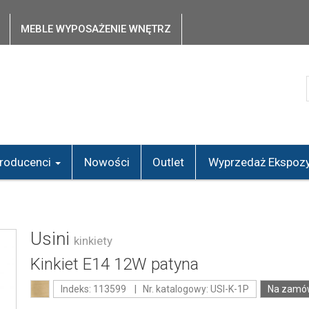
MEBLE WYPOSAŻENIE WNĘTRZ
roducenci
Nowości
Outlet
Wyprzedaż Ekspozy
Usini
kinkiety
Kinkiet E14 12W patyna
Indeks: 113599 | Nr. katalogowy: USI-K-1P
Na zamów