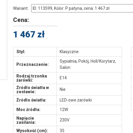
Wariant:
Cena:
1 467 zł
Styl:
Klasyczne
Sypialnia, Pokój, Holl/Korytarz,
Przeznaczenie:
Salon
Rodzaj trzonka
E14
żarówki:
Źródło światła w
Nie
zestawie:
Źródło światła:
LED-owe żarówki
Moc źródła:
12W
Napięcie
230V
zasilania:
Wysokość (cm):
35