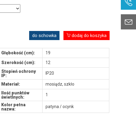
do schowka
dodaj do koszyka
Głębokość (cm):
19
Szerokość (cm):
12
Stopień ochrony
IP20
IP:
Materiał:
mosiądz, szkło
Ilość punktów
1
świetlnych:
Kolor pełna
patyna / ocynk
nazwa: