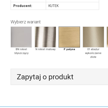
Producent:
KUTEK
Wybierz wariant
BN nikiel
N nikiel matowy
P patyna
01 abażur
błyszczący
wykończanie
złote
Zapytaj o produkt