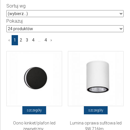
Sortuj wg
Producent
Wybierz producenta
Pokazuj
Cena
‹
1
2
3
4
...
4
›
do
szczegóły
szczegóły
Oono kinkiet/plafon led
Lumina oprawa sufitowa led
zewnętrzny...
9W 716lm...