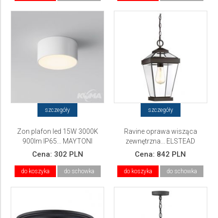
szczegóły
szczegóły
Zon plafon led 15W 3000K
Ravine oprawa wisząca
900lm IP65... MAYTONI
zewnętrzna... ELSTEAD
Lighting
Cena:
302 PLN
Cena:
842 PLN
do koszyka
do schowka
do koszyka
do schowka