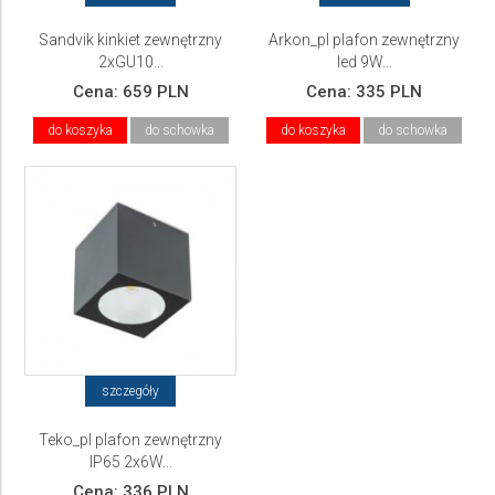
Sandvik kinkiet zewnętrzny
Arkon_pl plafon zewnętrzny
2xGU10...
led 9W...
Cena:
659 PLN
Cena:
335 PLN
do koszyka
do schowka
do koszyka
do schowka
szczegóły
Teko_pl plafon zewnętrzny
IP65 2x6W...
Cena:
336 PLN