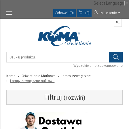
Select Language
▼
Schowek (0)
(0)
Moje konto
Toggle
navigation
PL
Wyszukiwanie zaawansowane
Koma
Oświetlenie Markowe
lampy zewnętrzne
Lampy zewnętrzne sufitowe
Filtruj
(rozwiń)
Kategoria