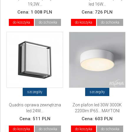
19,3W...
led 16W...
Cena:
1 008 PLN
Cena:
726 PLN
do koszyka
do schowka
do koszyka
do schowka
szczegóły
szczegóły
Quadris oprawa zewnętrzna
Zon plafon led 30W 3000K
led 24W...
2200lm IP65... MAYTONI
Cena:
511 PLN
Cena:
603 PLN
do koszyka
do schowka
do koszyka
do schowka