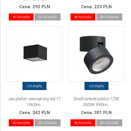
Cena:
292 PLN
Cena:
223 PLN
do koszyka
do schowka
do koszyka
do schowka
szczegóły
szczegóły
Jax plafon zewnętrzny led 17
Shaft kinkiet/plafon 12W
1463lm...
3000K 990lm...
Cena:
342 PLN
Cena:
301 PLN
do koszyka
do schowka
do koszyka
do schowka