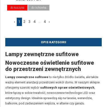
do koszyka
do schowka
‹
1
2
3
4
...
4
›
OPIS KATEGORII
Lampy zewnętrzne sufitowe
Nowoczesne oświetlenie sufitowe
do przestrzeni zewnętrznych
Lampy zewnętrzne sufitowe
to nie tylko źródło światła, ale także
ważny element aranżacji przestrzeni wokół domu. W naszym sklepie
oferujemy szeroki wybór
sufitowych opraw oświetleniowych
,
które łączą w sobie trwałość, nowoczesne technologie LED oraz
estetyczny design. Idealnie sprawdzą się na tarasie, werandzie,
balkonie, pod zadaszeniem wejścia, w altanie czy garażu.