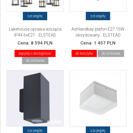
szczegóły
szczegóły
Lakehouse oprawa wisząca
Ashlandbay plafon E27 15W
IP44 6xE27... ELSTEAD
oksydowany... ELSTEAD
Lighting
Lighting
Cena:
8 594 PLN
Cena:
1 457 PLN
zapytaj o dostępność
do koszyka
do schowka
do schowka
szczegóły
szczegóły