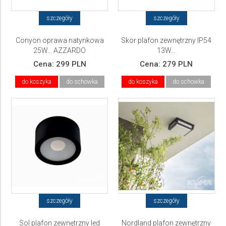
szczegóły
szczegóły
Conyon oprawa natynkowa
Skor plafon zewnętrzny IP54
25W... AZZARDO
13W...
Cena:
299 PLN
Cena:
279 PLN
do koszyka
do schowka
do koszyka
do schowka
szczegóły
szczegóły
Sol plafon zewnętrzny led
Nordland plafon zewnętrzny