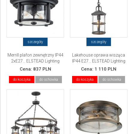
szczegóły
szczegóły
Merrill plafon zewnętrzny IP44
Lakehouse oprawa wisząca
2xE27... ELSTEAD Lighting
IP44 E27... ELSTEAD Lighting
Cena:
837 PLN
Cena:
1 110 PLN
do koszyka
do schowka
do koszyka
do schowka