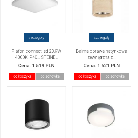
szczegóły
szczegóły
Plafon connect led 23,9W
Balma oprawa natynkowa
4000K IP40... STEINEL
zewnętrzna z...
Cena:
1 519 PLN
Cena:
1 621 PLN
do koszyka
do schowka
do koszyka
do schowka