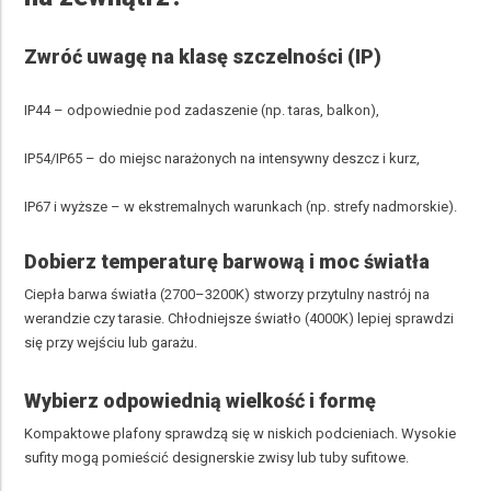
Zwróć uwagę na klasę szczelności (IP)
IP44 – odpowiednie pod zadaszenie (np. taras, balkon),
IP54/IP65 – do miejsc narażonych na intensywny deszcz i kurz,
IP67 i wyższe – w ekstremalnych warunkach (np. strefy nadmorskie).
Dobierz temperaturę barwową i moc światła
Ciepła barwa światła (2700–3200K) stworzy przytulny nastrój na
werandzie czy tarasie. Chłodniejsze światło (4000K) lepiej sprawdzi
się przy wejściu lub garażu.
Wybierz odpowiednią wielkość i formę
Kompaktowe plafony sprawdzą się w niskich podcieniach. Wysokie
sufity mogą pomieścić designerskie zwisy lub tuby sufitowe.