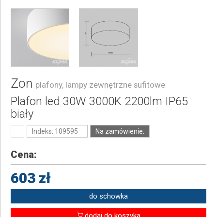
Zon
plafony, lampy zewnętrzne sufitowe
Plafon led 30W 3000K 2200lm IP65
biały
Indeks: 109595
Na zamówienie.
Cena:
603 zł
do schowka
dodaj do koszyka