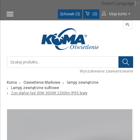
Select Language
▼
Schowek (0)
(0)
Moje konto
Toggle
navigation
PL
Wyszukiwanie zaawansowane
Koma
Oświetlenie Markowe
lampy zewnętrzne
Lampy zewnętrzne sufitowe
Zon plafon led 30W 3000K 2200lm IP65 biały