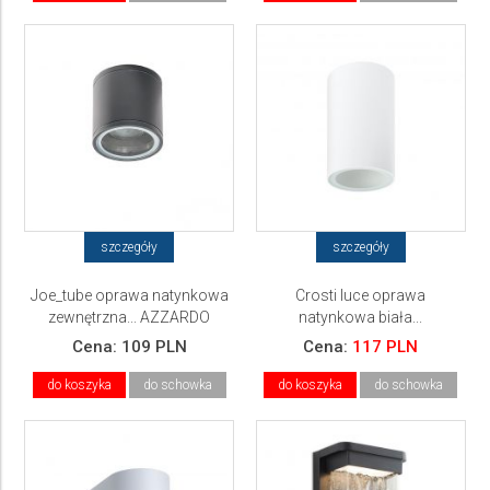
szczegóły
szczegóły
Joe_tube oprawa natynkowa
Crosti luce oprawa
zewnętrzna... AZZARDO
natynkowa biała...
Cena:
109 PLN
Cena:
117 PLN
do koszyka
do schowka
do koszyka
do schowka