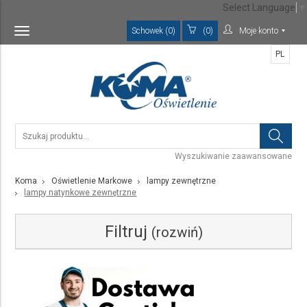
Select Language
▼
Schowek (0)
(0)
Moje konto
Toggle
navigation
PL
Wyszukiwanie zaawansowane
Koma
Oświetlenie Markowe
lampy zewnętrzne
lampy natynkowe zewnętrzne
Filtruj
(rozwiń)
Kategoria