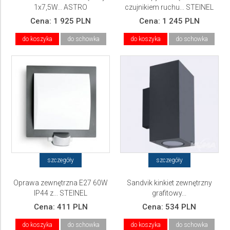
1x7,5W... ASTRO
czujnikiem ruchu... STEINEL
Cena:
1 925 PLN
Cena:
1 245 PLN
do koszyka
do schowka
do koszyka
do schowka
szczegóły
szczegóły
Oprawa zewnętrzna E27 60W
Sandvik kinkiet zewnętrzny
IP44 z... STEINEL
grafitowy...
Cena:
411 PLN
Cena:
534 PLN
do koszyka
do schowka
do koszyka
do schowka