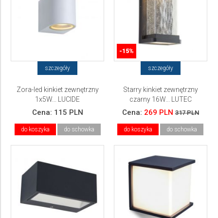
-15%
szczegóły
szczegóły
Zora-led kinkiet zewnętrzny
Starry kinkiet zewnętrzny
1x5W... LUCIDE
czarny 16W... LUTEC
Cena:
115 PLN
Cena:
269 PLN
317 PLN
do koszyka
do schowka
do koszyka
do schowka