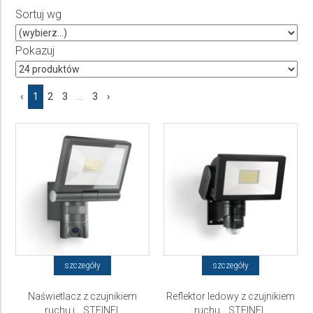
Sortuj wg
Producent
Wybierz producenta
Pokazuj
Cena
‹
1
2
3
...
3
›
do
szczegóły
szczegóły
Naświetlacz z czujnikiem
Reflektor ledowy z czujnikiem
ruchu i... STEINEL
ruchu... STEINEL