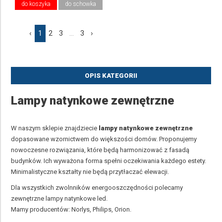
do koszyka
do schowka
‹
1
2
3
...
3
›
OPIS KATEGORII
Lampy natynkowe zewnętrzne
W naszym sklepie znajdziecie
lampy natynkowe zewnętrzne
dopasowane wzornictwem do większości domów. Proponujemy
nowoczesne rozwiązania, które będą harmonizować z fasadą
budynków. Ich wyważona forma spełni oczekiwania każdego estety.
Minimalistyczne kształty nie będą przytłaczać elewacji.
Dla wszystkich zwolnników energooszczędności polecamy
zewnętrzne lampy natynkowe led.
Mamy producentów: Norlys, Philips, Orion.