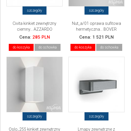
szczegóły
szczegóły
Civita kinkiet zewnętrzny
Nut_a/01 oprawa sufitowa
ciemny... AZZARDO
hermetyczna... BOVER
Cena:
285 PLN
Cena:
1 521 PLN
do koszyka
do schowka
do koszyka
do schowka
szczegóły
szczegóły
Oslo_255 kinkiet zewnętrzny
Lmapy zewnętrzne z