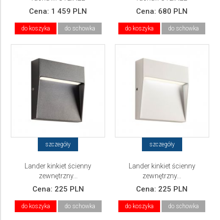
Cena:
1 459 PLN
Cena:
680 PLN
do koszyka
do schowka
do koszyka
do schowka
szczegóły
szczegóły
Lander kinkiet ścienny
Lander kinkiet ścienny
zewnętrzny...
zewnętrzny...
Cena:
225 PLN
Cena:
225 PLN
do koszyka
do schowka
do koszyka
do schowka