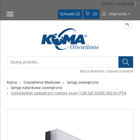
Select Language
▼
Schowek (0)
(0)
Moje konto
Toggle
navigation
PL
Wyszukiwanie zaawansowane
Koma
Oświetlenie Markowe
lampy zewnętrzne
lampy natynkowe zewnętrzne
Civita kinkiet zewnętrzny ciemny szary 12W led 3000K 800 lm IP54