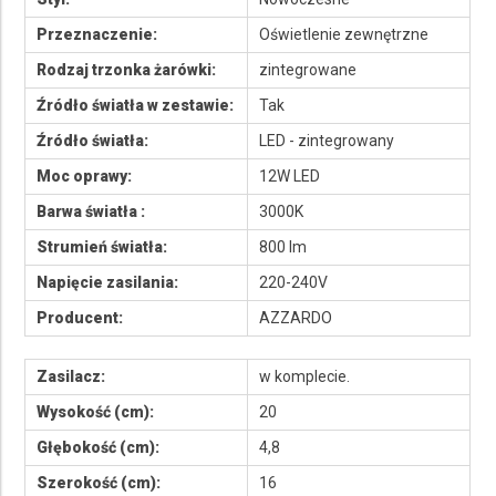
Przeznaczenie:
Oświetlenie zewnętrzne
Rodzaj trzonka żarówki:
zintegrowane
Źródło światła w zestawie:
Tak
Źródło światła:
LED - zintegrowany
Moc oprawy:
12W LED
Barwa światła :
3000K
Strumień światła:
800 lm
Napięcie zasilania:
220-240V
Producent:
AZZARDO
Zasilacz:
w komplecie.
Wysokość (cm):
20
Głębokość (cm):
4,8
Szerokość (cm):
16