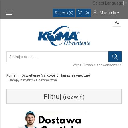
Select Language
▼
Schowek (0)
(0)
Moje konto
Toggle
navigation
PL
Wyszukiwanie zaawansowane
Koma
Oświetlenie Markowe
lampy zewnętrzne
lampy natynkowe zewnętrzne
Filtruj
(rozwiń)
Kategoria