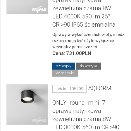
zewnętrzna czarna 8W
LED 4000K 590 lm 26°
CRI>90 IP65 ściemnialna
Oprawy w wykończeniach: złoty, miedź
i szary mogą być użyte wyłącznie
wewnątrz pomieszczeń.
Cena: 731.00PLN
szczegóły
do koszyka
do schowka
AQFORM:
Indeks: 105299
ONLY_round_mini_7
oprawa natynkowa
zewnętrzna czarna 8W
LED 3000K 560 lm CRI>90