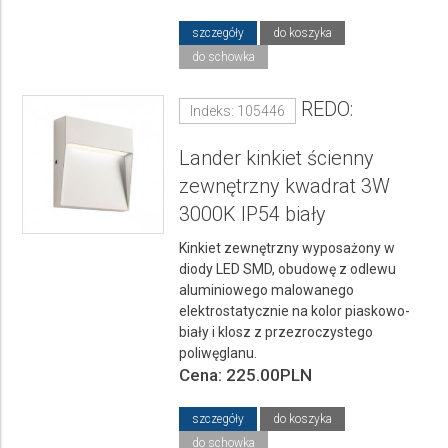
szczegóły
do koszyka
do schowka
REDO:
Indeks: 105446
Lander kinkiet ścienny
zewnętrzny kwadrat 3W
3000K IP54 biały
Kinkiet zewnętrzny wyposażony w
diody LED SMD, obudowę z odlewu
aluminiowego malowanego
elektrostatycznie na kolor piaskowo-
biały i klosz z przezroczystego
poliwęglanu.
Cena: 225.00PLN
szczegóły
do koszyka
do schowka