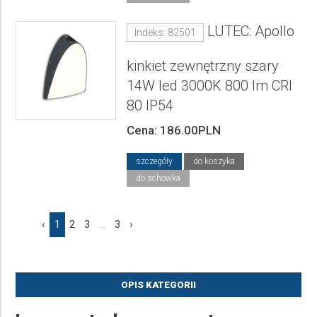
LUTEC: Apollo
Indeks: 82501
kinkiet zewnętrzny szary
14W led 3000K 800 lm CRI
80 IP54
Cena: 186.00PLN
szczegóły
do koszyka
do schowka
‹
1
2
3
...
3
›
OPIS KATEGORII