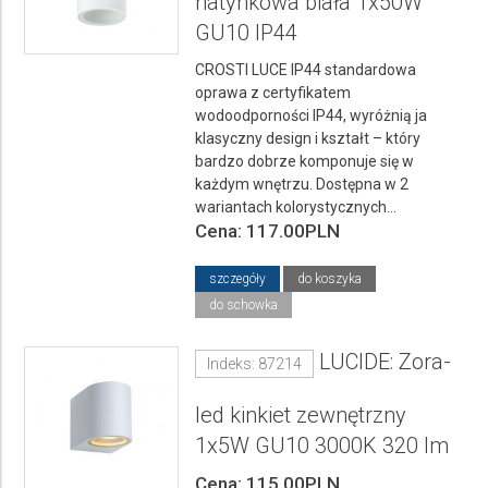
natynkowa biała 1x50W
GU10 IP44
CROSTI LUCE IP44 standardowa
oprawa z certyfikatem
wodoodporności IP44, wyróżnią ja
klasyczny design i kształt – który
bardzo dobrze komponuje się w
każdym wnętrzu. Dostępna w 2
wariantach kolorystycznych...
Cena: 117.00PLN
szczegóły
do koszyka
do schowka
LUCIDE: Zora-
Indeks: 87214
led kinkiet zewnętrzny
1x5W GU10 3000K 320 lm
Cena: 115.00PLN