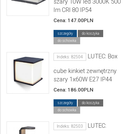
szary 10W led 3000K 500
lm CRI 80 IP54
Cena: 147.00PLN
szczegóły
do koszyka
do schowka
LUTEC: Box
Indeks: 82504
cube kinkiet zewnętrzny
szary 1x60W E27 IP44
Cena: 186.00PLN
szczegóły
do koszyka
do schowka
LUTEC:
Indeks: 82503