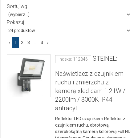
Sortuj wg
Producent
Wybierz producenta
Pokazuj
Cena
‹
1
2
3
...
3
›
do
STEINEL:
Indeks: 112846
Naświetlacz z czujnikiem
ruchu i zmierzchu z
kamerą xled cam 1 21W /
2200lm / 3000K IP44
antracyt
Reflektor LED czujnikiem Reflektor z
czujnikiem ruchu, obrotową,
szerokokątną kamerą kolorową Full HD
i domofonem Obudowa wykonana z