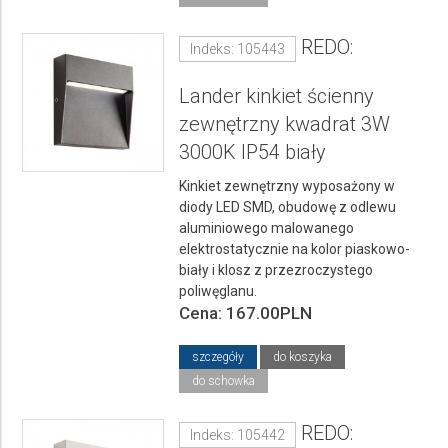
REDO:
Indeks: 105443
Lander kinkiet ścienny
zewnętrzny kwadrat 3W
3000K IP54 biały
Kinkiet zewnętrzny wyposażony w
diody LED SMD, obudowę z odlewu
aluminiowego malowanego
elektrostatycznie na kolor piaskowo-
biały i klosz z przezroczystego
poliwęglanu.
Cena: 167.00PLN
szczegóły
do koszyka
do schowka
REDO:
Indeks: 105442