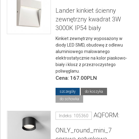
Lander kinkiet ścienny
zewnętrzny kwadrat 3W
3000K IP54 biały
Kinkiet zewnętrzny wyposażony w
diody LED SMD, obudowę z odlewu
aluminiowego malowanego
elektrostatycznie na kolor piaskowo-
biały i klosz z przezroczystego
poliwęglanu.
Cena: 167.00PLN
szczegóły
do koszyka
do schowka
AQFORM:
Indeks: 105360
ONLY_round_mini_7
oprawa natynkowa