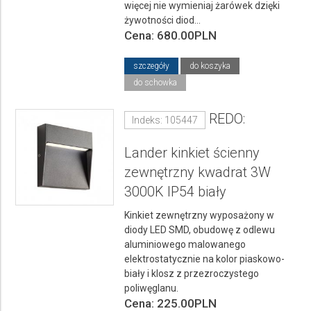
więcej nie wymieniaj żarówek dzięki
żywotności diod...
Cena: 680.00PLN
szczegóły
do koszyka
do schowka
REDO:
Indeks: 105447
Lander kinkiet ścienny
zewnętrzny kwadrat 3W
3000K IP54 biały
Kinkiet zewnętrzny wyposażony w
diody LED SMD, obudowę z odlewu
aluminiowego malowanego
elektrostatycznie na kolor piaskowo-
biały i klosz z przezroczystego
poliwęglanu.
Cena: 225.00PLN