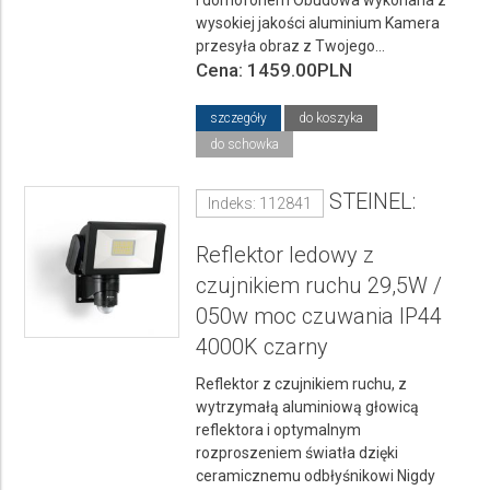
wysokiej jakości aluminium Kamera
przesyła obraz z Twojego...
Cena: 1459.00PLN
szczegóły
do koszyka
do schowka
STEINEL:
Indeks: 112841
Reflektor ledowy z
czujnikiem ruchu 29,5W /
050w moc czuwania IP44
4000K czarny
Reflektor z czujnikiem ruchu, z
wytrzymałą aluminiową głowicą
reflektora i optymalnym
rozproszeniem światła dzięki
ceramicznemu odbłyśnikowi Nigdy