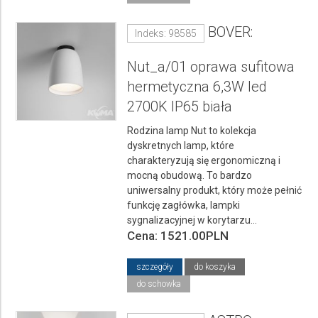
BOVER:
Indeks: 98585
Nut_a/01 oprawa sufitowa
hermetyczna 6,3W led
2700K IP65 biała
Rodzina lamp Nut to kolekcja
dyskretnych lamp, które
charakteryzują się ergonomiczną i
mocną obudową. To bardzo
uniwersalny produkt, który może pełnić
funkcję zagłówka, lampki
sygnalizacyjnej w korytarzu...
Cena: 1521.00PLN
szczegóły
do koszyka
do schowka