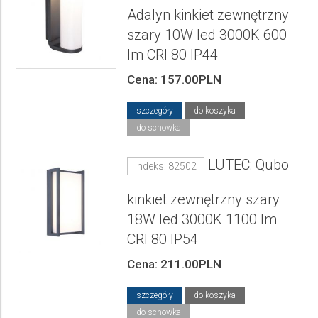
Adalyn kinkiet zewnętrzny
szary 10W led 3000K 600
lm CRI 80 IP44
Cena: 157.00PLN
szczegóły
do koszyka
do schowka
LUTEC: Qubo
Indeks: 82502
kinkiet zewnętrzny szary
18W led 3000K 1100 lm
CRI 80 IP54
Cena: 211.00PLN
szczegóły
do koszyka
do schowka