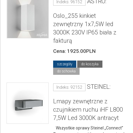
ASTRO:
Indeks: 96152
Oslo_255 kinkiet
zewnętrzny 1x7,5W led
3000K 230V IP65 biała z
fakturą
Cena: 1925.00PLN
szczegóły
do koszyka
do schowka
STEINEL:
Indeks: 92152
Lmapy zewnętrzne z
czujnikiem ruchu iHF L800
7,5W Led 3000K antracyt
Wszystkie oprawy Steinel „Connect”