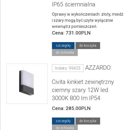
IP65 ściemnialna
Oprawy w wykończeniach: złoty, miedź
i szary mogą być użyte wyłącznie
wewnątrz pomieszczeń.
Cena: 731.00PLN
szczegóły
do koszyka
do schowka
AZZARDO:
Indeks: 99423
Civita kinkiet zewnętrzny
ciemny szary 12W led
3000K 800 lm IP54
Cena: 285.00PLN
szczegóły
do koszyka
do schowka