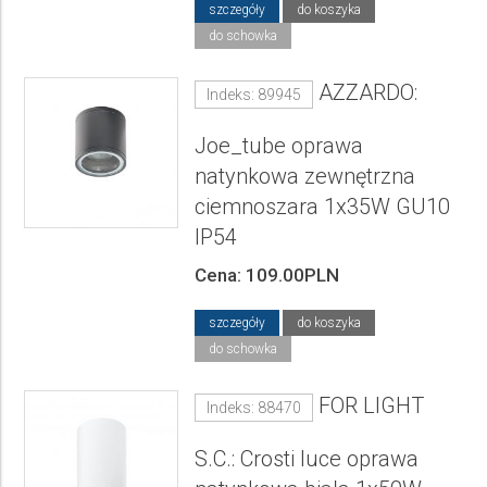
szczegóły
do koszyka
do schowka
AZZARDO:
Indeks: 89945
Joe_tube oprawa
natynkowa zewnętrzna
ciemnoszara 1x35W GU10
IP54
Cena: 109.00PLN
szczegóły
do koszyka
do schowka
FOR LIGHT
Indeks: 88470
S.C.: Crosti luce oprawa