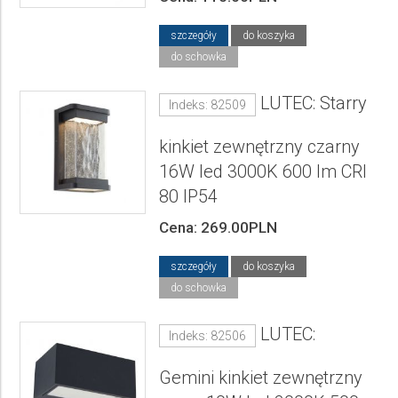
szczegóły
do koszyka
do schowka
LUTEC: Starry
Indeks: 82509
kinkiet zewnętrzny czarny
16W led 3000K 600 lm CRI
80 IP54
Cena: 269.00PLN
szczegóły
do koszyka
do schowka
LUTEC:
Indeks: 82506
Gemini kinkiet zewnętrzny