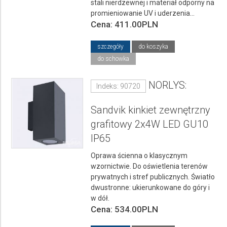
stali nierdzewnej i materiał odporny na
promieniowanie UV i uderzenia...
Cena: 411.00PLN
szczegóły
do koszyka
do schowka
NORLYS:
Indeks: 90720
Sandvik kinkiet zewnętrzny
grafitowy 2x4W LED GU10
IP65
Oprawa ścienna o klasycznym
wzornictwie. Do oświetlenia terenów
prywatnych i stref publicznych. Światło
dwustronne: ukierunkowane do góry i
w dół.
Cena: 534.00PLN