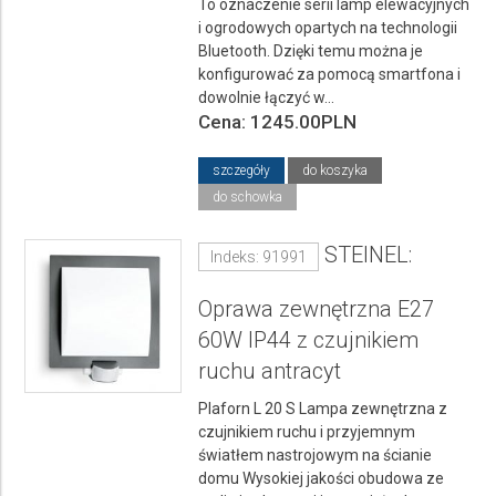
To oznaczenie serii lamp elewacyjnych
i ogrodowych opartych na technologii
Bluetooth. Dzięki temu można je
konfigurować za pomocą smartfona i
dowolnie łączyć w...
Cena: 1245.00PLN
szczegóły
do koszyka
do schowka
STEINEL:
Indeks: 91991
Oprawa zewnętrzna E27
60W IP44 z czujnikiem
ruchu antracyt
Plaforn L 20 S Lampa zewnętrzna z
czujnikiem ruchu i przyjemnym
światłem nastrojowym na ścianie
domu Wysokiej jakości obudowa ze