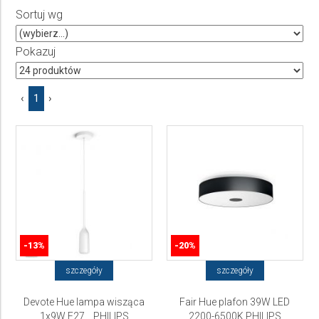
Sortuj wg
Producent
Wybierz producenta
Pokazuj
Cena
‹
1
›
do
-13%
-20%
szczegóły
szczegóły
Devote Hue lampa wisząca
Fair Hue plafon 39W LED
1x9W E27... PHILIPS
2200-6500K PHILIPS