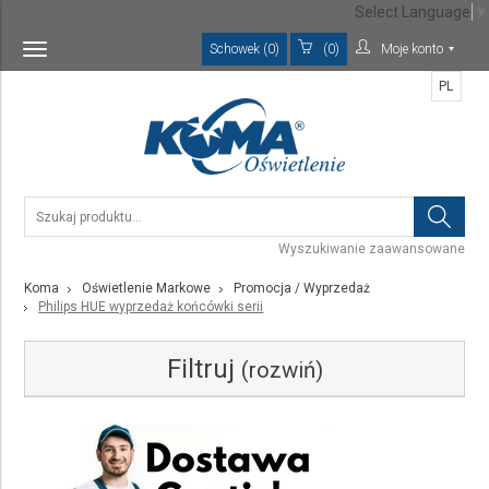
Select Language
▼
Schowek (0)
(0)
Moje konto
Toggle
navigation
PL
Wyszukiwanie zaawansowane
Koma
Oświetlenie Markowe
Promocja / Wyprzedaż
Philips HUE wyprzedaż końcówki serii
Filtruj
(rozwiń)
Kategoria