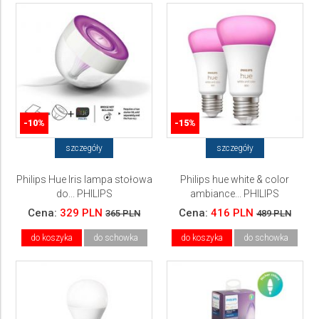
-10%
-15%
szczegóły
szczegóły
Philips Hue Iris lampa stołowa
Philips hue white & color
do... PHILIPS
ambiance... PHILIPS
Cena:
329 PLN
Cena:
416 PLN
365 PLN
489 PLN
do koszyka
do schowka
do koszyka
do schowka