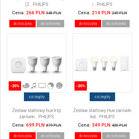
(2... PHILIPS
i... PHILIPS
Cena:
266 PLN
Cena:
214 PLN
345 PLN
249 PLN
do koszyka
do schowka
do koszyka
do schowka
-20%
-20%
szczegóły
szczegóły
Zestaw startowy hue trzy
Zestaw startowy Hue żarówki
żarówki... PHILIPS
led... PHILIPS
Cena:
699 PLN
Cena:
349 PLN
879 PLN
435 PLN
do koszyka
do schowka
do koszyka
do schowka