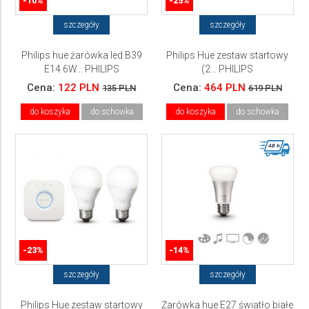
-10%
-25%
szczegóły
szczegóły
Philips hue żarówka led B39
Philips Hue zestaw startowy
E14 6W... PHILIPS
(2... PHILIPS
Cena:
122 PLN
Cena:
464 PLN
135 PLN
619 PLN
do koszyka
do schowka
do koszyka
do schowka
-23%
-14%
szczegóły
szczegóły
Philips Hue zestaw startowy
Żarówka hue E27 światło białe