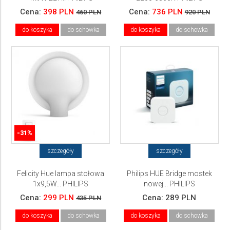
Cena:
398 PLN
Cena:
736 PLN
460 PLN
920 PLN
do koszyka
do schowka
do koszyka
do schowka
-31%
szczegóły
szczegóły
Felicity Hue lampa stołowa
Philips HUE Bridge mostek
1x9,5W... PHILIPS
nowej... PHILIPS
Cena:
299 PLN
Cena:
289 PLN
435 PLN
do koszyka
do schowka
do koszyka
do schowka