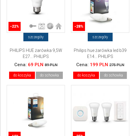
-22%
-28%
szczegóły
szczegóły
PHILIPS HUE żarówka 9,5W
Philips hue żarówka led b39
E27... PHILIPS
E14... PHILIPS
Cena:
69 PLN
Cena:
199 PLN
89 PLN
275 PLN
do koszyka
do schowka
do koszyka
do schowka