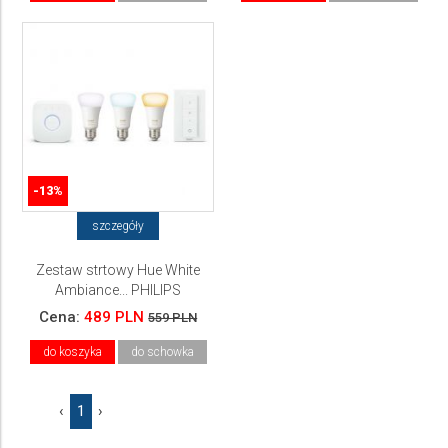
-13%
szczegóły
Zestaw strtowy Hue White
Ambiance... PHILIPS
Cena:
489 PLN
559 PLN
do koszyka
do schowka
‹
1
›