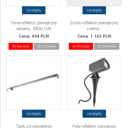
szczegóły
szczegóły
Terra reflektor zewnętrzny
Zoom reflektor zewnętrzny
wbijany... IDEAL LUX
czarny...
Cena:
494 PLN
Cena:
1 165 PLN
do koszyka
do schowka
do koszyka
do schowka
szczegóły
szczegóły
Tack_cd oświetlenie
Felix reflektor ogrodowy