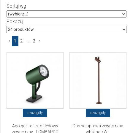
Sortuj wg
Producent
Wybierz producenta
Pokazuj
Cena
‹
1
2
...
2
›
do
szczegóły
szczegóły
Ago gar. reflektor ledowy
Darma oprawa zewnętrzna
zewnętrzny... LOMBARDO
wbijana 7W...