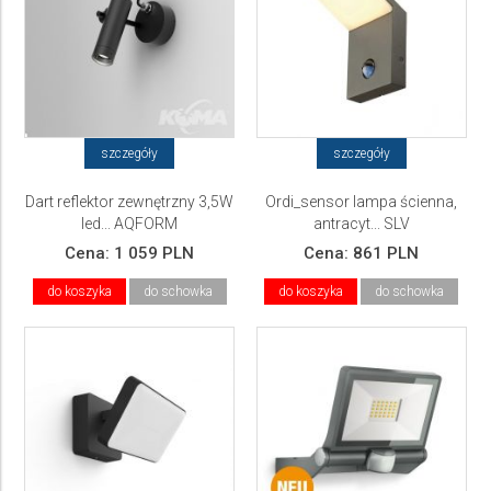
szczegóły
szczegóły
Dart reflektor zewnętrzny 3,5W
Ordi_sensor lampa ścienna,
led... AQFORM
antracyt... SLV
Cena:
1 059 PLN
Cena:
861 PLN
do koszyka
do schowka
do koszyka
do schowka