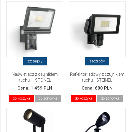
szczegóły
szczegóły
Naświetlacz z czujnikiem
Reflektor ledowy z czujnikiem
ruchu i... STEINEL
ruchu... STEINEL
Cena:
1 459 PLN
Cena:
680 PLN
do koszyka
do schowka
do koszyka
do schowka