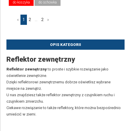
do koszyka
do schowka
‹
1
2
...
2
›
OPIS KATEGORII
Reflektor zewnętrzny
Reflektor zewnętrzny
to proste i szybkie rozwiązanie jako
oświetlenie zewnętrzne.
Dzięki reflektorowi zewnętrznemu dobrze oświetlisz wybrane
miejsce na zewnątrz.
U nas znajdziesz także reflektor zewnętrzny z czujnikiem ruchu i
czujnikiem zmierzchu.
Ciekawe rozwiązanie to także reflektory, które można bezpośrednio
umieścić w ziemi.