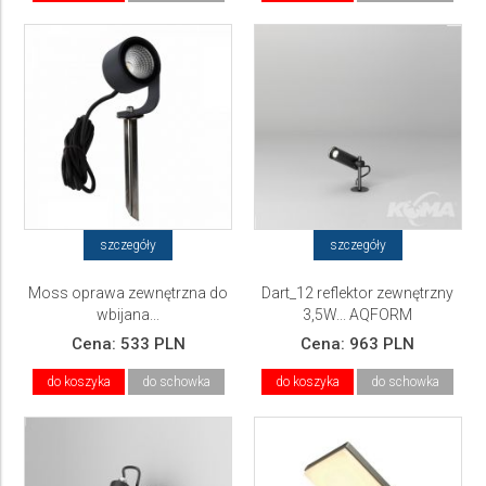
szczegóły
szczegóły
Moss oprawa zewnętrzna do
Dart_12 reflektor zewnętrzny
wbijana...
3,5W... AQFORM
Cena:
533 PLN
Cena:
963 PLN
do koszyka
do schowka
do koszyka
do schowka