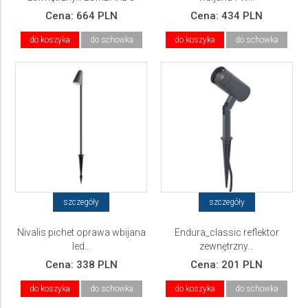
Cena:
664 PLN
Cena:
434 PLN
do koszyka
do schowka
do koszyka
do schowka
szczegóły
szczegóły
Nivalis pichet oprawa wbijana
Endura_classic reflektor
led...
zewnętrzny...
Cena:
338 PLN
Cena:
201 PLN
do koszyka
do schowka
do koszyka
do schowka