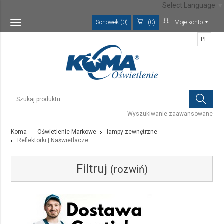
Select Language
▼
Schowek (0)
(0)
Moje konto
Toggle
navigation
PL
Wyszukiwanie zaawansowane
Koma
Oświetlenie Markowe
lampy zewnętrzne
Reflektorki | Naświetlacze
Filtruj
(rozwiń)
Kategoria