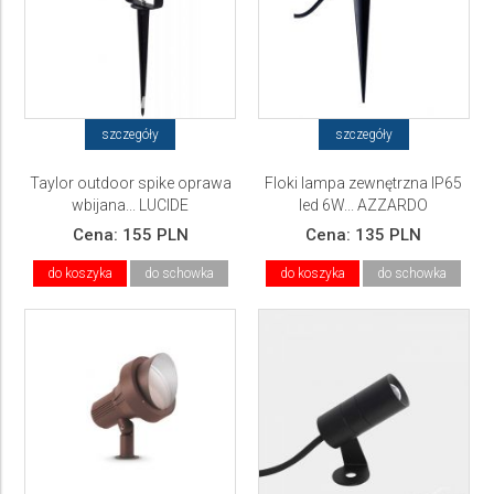
szczegóły
szczegóły
Taylor outdoor spike oprawa
Floki lampa zewnętrzna IP65
wbijana... LUCIDE
led 6W... AZZARDO
Cena:
155 PLN
Cena:
135 PLN
do koszyka
do schowka
do koszyka
do schowka