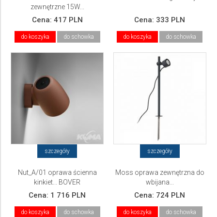
zewnętrzne 15W...
Cena:
417 PLN
Cena:
333 PLN
do koszyka
do schowka
do koszyka
do schowka
szczegóły
szczegóły
Nut_A/01 oprawa ścienna
Moss oprawa zewnętrzna do
kinkiet... BOVER
wbijana...
Cena:
1 716 PLN
Cena:
724 PLN
do koszyka
do schowka
do koszyka
do schowka