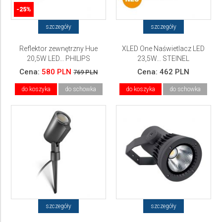
-25%
szczegóły
szczegóły
Reflektor zewnętrzny Hue
XLED One Naświetlacz LED
20,5W LED... PHILIPS
23,5W... STEINEL
Cena:
580 PLN
Cena:
462 PLN
769 PLN
do koszyka
do schowka
do koszyka
do schowka
szczegóły
szczegóły