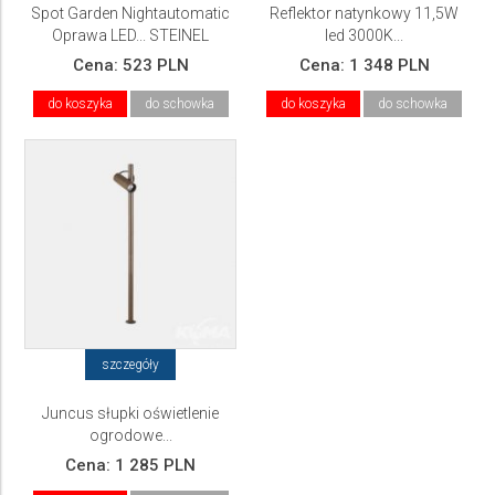
Spot Garden Nightautomatic
Reflektor natynkowy 11,5W
Oprawa LED... STEINEL
led 3000K...
Cena:
523 PLN
Cena:
1 348 PLN
do koszyka
do schowka
do koszyka
do schowka
szczegóły
Juncus słupki oświetlenie
ogrodowe...
Cena:
1 285 PLN