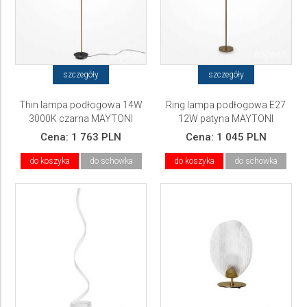
szczegóły
szczegóły
Thin lampa podłogowa 14W
Ring lampa podłogowa E27
3000K czarna MAYTONI
12W patyna MAYTONI
Cena:
1 763 PLN
Cena:
1 045 PLN
do koszyka
do schowka
do koszyka
do schowka