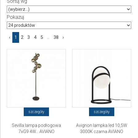
Sortuj wg
Producent
Wybierz producenta
Pokazuj
Cena
‹
1
2
3
4
5
...
38
›
do
szczegóły
szczegóły
Sevilla lampa podłogowa
Avignon lampka led 10,5W
7xG9 4W... AVIANO
3000K czarna AVIANO