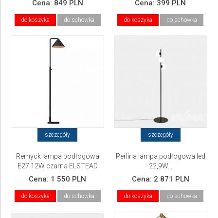
Cena:
849 PLN
Cena:
399 PLN
do koszyka
do schowka
do koszyka
do schowka
szczegóły
szczegóły
Remyck lampa podłogowa
Perlina lampa podłogowa led
E27 12W czarna ELSTEAD
22,9W...
Lighting
Cena:
1 550 PLN
Cena:
2 871 PLN
do koszyka
do schowka
do koszyka
do schowka