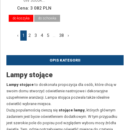
6W 3000K...
Cena:
3 082 PLN
do koszyka
do schowka
‹
1
2
3
4
5
...
38
›
OPIS KATEGORII
Lampy stojące
Lampy stojące
to doskonała propozycja dla osób, które chcą w
swoim domu stworzyć oświetlenie nastrojowe i dekoracyjne
uzupełnienie aranżacji. Lampa stojąca pozwala także idealnie
oświetlić wybrane miejsca.
Dużą popularnością cieszą się
stojące lampy
, których głównym
zadaniem jest bycie oświetleniem dodatkowym. W tym przypadku
jest szerokie pole do popisu pod względem wyboru mocy źródła
światła. Tam, gdzie potrzebujemy oświetlić miejsce do czytania,