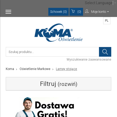
Select Language
▼
Schowek (0)
(0)
Moje konto
Toggle
navigation
PL
Wyszukiwanie zaawansowane
Koma
Oświetlenie Markowe
Lampy stojące
Filtruj
(rozwiń)
Kategoria
Lampy stojące