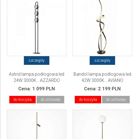
szczegóły
szczegóły
Astrid lampa podłogowa led
Bandol lampa podłogowa led
24W 3000K... AZZARDO
42W 3000K... AVIANO
Cena:
1 099 PLN
Cena:
2 199 PLN
do koszyka
do schowka
do koszyka
do schowka