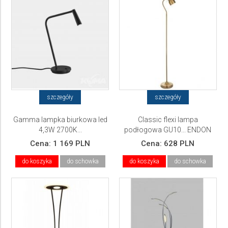
szczegóły
szczegóły
Gamma lampka biurkowa led
Classic flexi lampa
4,3W 2700K...
podłogowa GU10... ENDON
Cena:
1 169 PLN
Cena:
628 PLN
do koszyka
do schowka
do koszyka
do schowka