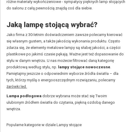
różne materiały wykończeniowe - sympatycy pięknych lamp stojących
do salonu z całą pewnością znajdą coś dla siebie.
Jaką lampę stojącą wybrać?
Jako firma z 30-letnim doświadczeniem zawsze polecamy kierować
się własnym gustem, a także jakością wykonania produktu. Często
zdarza się, że elementy metalowe lampy są słabej jakości, a części
plastikowe po jakimś czasie pękają. Ważne jest też dopasowanie do
stylu w danym wnętrzu. U nas możecie filtrować daną kategorię
produktową według stylu, np.
lampy stojące nowoczesne
.
Pamiętajmy jeszcze o odpowiednim wyborze źródła światła – dla
tych, którzy myślą o energooszczędnym rozwiązaniu, polecamy
żarówki led
.
Lampa podłogowa
dobrze wybrana może stać się Twoim
ulubionym źródłem światła do czytania, piękną ozdobą danego
wnętrza.
Popularne kategorie w dziale Lampy stojące