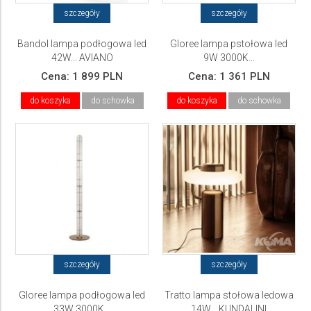
szczegóły
szczegóły
Bandol lampa podłogowa led
Gloree lampa pstołowa led
42W... AVIANO
9W 3000K...
Cena:
1 899 PLN
Cena:
1 361 PLN
do koszyka
do schowka
do koszyka
do schowka
szczegóły
szczegóły
Gloree lampa podłogowa led
Tratto lampa stołowa ledowa
33W 3000K...
14W... KUNDALINI