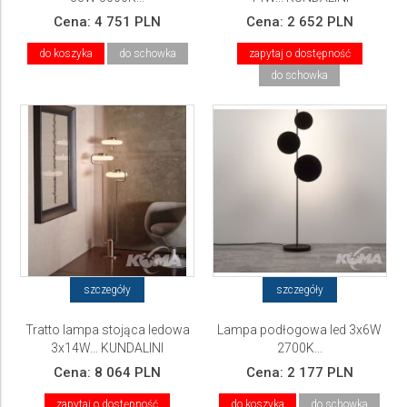
Cena:
4 751 PLN
Cena:
2 652 PLN
do koszyka
do schowka
zapytaj o dostępność
do schowka
szczegóły
szczegóły
Tratto lampa stojąca ledowa
Lampa podłogowa led 3x6W
3x14W... KUNDALINI
2700K...
Cena:
8 064 PLN
Cena:
2 177 PLN
zapytaj o dostępność
do koszyka
do schowka