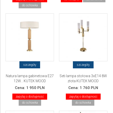
do schowka
szczegóły
szczegóły
Natura lampa gabinetowa E27
Seti lampa stołowa 3xE14 8W
12W... KUTEK MOOD
złota KUTEK MOOD
Cena:
1 950 PLN
Cena:
1 760 PLN
zapytaj o dostępność
zapytaj o dostępność
do schowka
do schowka