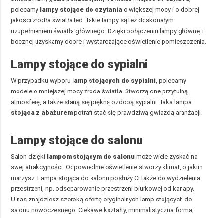
polecamy
lampy stojące do czytania
o większej mocy i o dobrej
jakości źródła światła led. Takie lampy są też doskonałym
uzupełnieniem światła głównego. Dzięki połączeniu lampy głównej i
bocznej uzyskamy dobre i wystarczające oświetlenie pomieszczenia.
Lampy stojące do sypialni
W przypadku wyboru
lamp stojących do sypialni
, polecamy
modele o mniejszej mocy źróda światła. Stworzą one przytulną
atmosferę, a także staną się piękną ozdobą sypialni. Taka lampa
stojąca z abażurem
potrafi stać się prawdziwą gwiazdą aranżacji.
Lampy stojące do salonu
Salon dzięki
lampom stojącym do salonu
może wiele zyskać na
swej atrakcyjności. Odpowiednie oświetlenie stworzy klimat, o jakim
marzysz. Lampa stojąca do salonu posłuży Ci także do wydzielenia
przestrzeni, np. odseparowanie przestrzeni biurkowej od kanapy.
U nas znajdziesz szeroką ofertę oryginalnych lamp stojących do
salonu nowoczesnego. Ciekawe kształty, minimalistyczna forma,