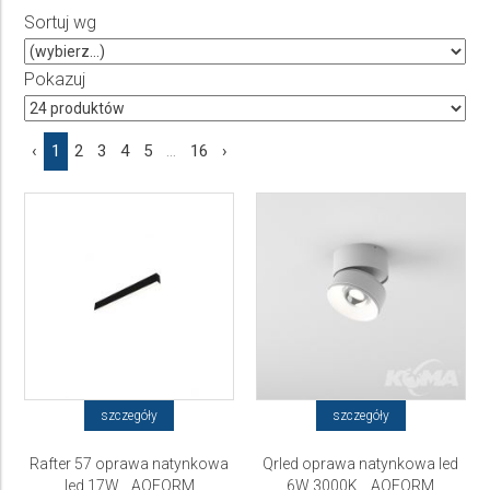
Sortuj wg
Producent
Wybierz producenta
Pokazuj
Cena
‹
1
2
3
4
5
...
16
›
do
szczegóły
szczegóły
Rafter 57 oprawa natynkowa
Qrled oprawa natynkowa led
led 17W... AQFORM
6W 3000K... AQFORM