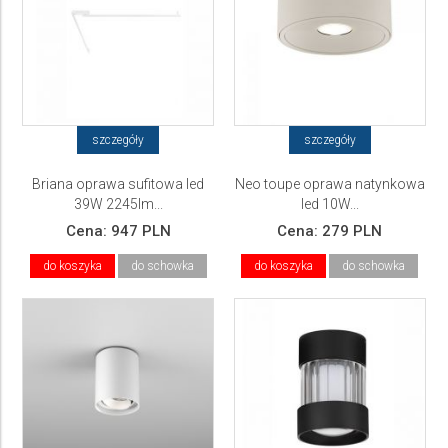
szczegóły
szczegóły
Briana oprawa sufitowa led
Neo toupe oprawa natynkowa
39W 2245lm...
led 10W...
Cena:
947 PLN
Cena:
279 PLN
do koszyka
do schowka
do koszyka
do schowka