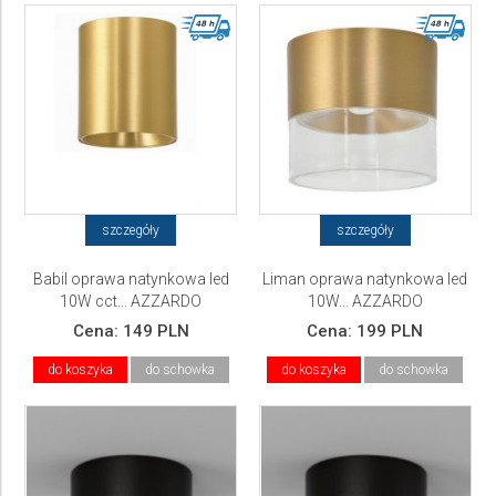
szczegóły
szczegóły
Babil oprawa natynkowa led
Liman oprawa natynkowa led
10W cct... AZZARDO
10W... AZZARDO
Cena:
149 PLN
Cena:
199 PLN
do koszyka
do schowka
do koszyka
do schowka