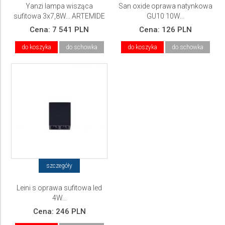
Yanzi lampa wisząca
San oxide oprawa natynkowa
sufitowa 3x7,8W... ARTEMIDE
GU10 10W...
Cena:
7 541 PLN
Cena:
126 PLN
do koszyka
do schowka
do koszyka
do schowka
szczegóły
Leini s oprawa sufitowa led
4W...
Cena:
246 PLN