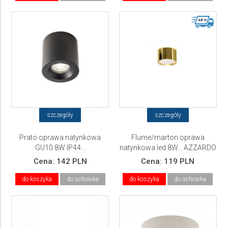
szczegóły
szczegóły
Prato oprawa natynkowa
Flume/marton oprawa
GU10 8W IP44...
natynkowa led 8W... AZZARDO
Cena:
142 PLN
Cena:
119 PLN
do koszyka
do schowka
do koszyka
do schowka