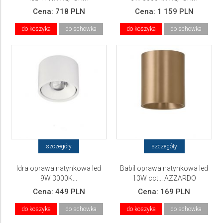
Cena:
718 PLN
Cena:
1 159 PLN
do koszyka
do schowka
do koszyka
do schowka
szczegóły
szczegóły
Idra oprawa natynkowa led
Babil oprawa natynkowa led
9W 3000K...
13W cct... AZZARDO
Cena:
449 PLN
Cena:
169 PLN
do koszyka
do schowka
do koszyka
do schowka