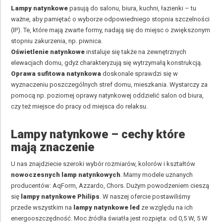
Lampy natynkowe
pasują do salonu, biura, kuchni, łazienki – tu
ważne, aby pamiętać o wyborze odpowiedniego stopnia szczelności
(IP). Te, które mają zwarte formy, nadają się do miejsc o zwiększonym
stopniu zakurzenia, np. piwnica.
Oświetlenie natynkowe
instaluje się także na zewnętrznych
elewacjach domu, gdyż charakteryzują się wytrzymałą konstrukcją.
Oprawa sufitowa natynkowa
doskonale sprawdzi się w
wyznaczeniu poszczególnych stref domu, mieszkania. Wystarczy za
pomocą np. poziomej oprawy natynkowej oddzielić salon od biura,
czy też miejsce do pracy od miejsca do relaksu.
Lampy natynkowe – cechy które
mają znaczenie
U nas znajdziecie szeroki wybór rozmiarów, kolorów i kształtów
nowoczesnych lamp natynkowych
. Mamy modele uznanych
producentów:
AqForm
,
Azzardo
,
Chors
. Dużym powodzeniem cieszą
się
lampy natynkowe Philips
. W naszej ofercie postawiliśmy
przede wszystkim na
lampy natynkowe led
ze względu na ich
energooszczędność. Moc źródła światła jest rozpięta: od 0,5 W, 5 W