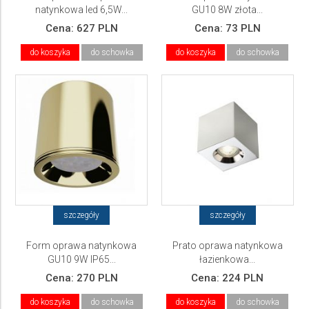
natynkowa led 6,5W...
GU10 8W złota...
Cena:
627 PLN
Cena:
73 PLN
do koszyka
do schowka
do koszyka
do schowka
szczegóły
szczegóły
Form oprawa natynkowa
Prato oprawa natynkowa
GU10 9W IP65...
łazienkowa...
Cena:
270 PLN
Cena:
224 PLN
do koszyka
do schowka
do koszyka
do schowka