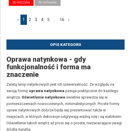
do koszyka
do schowka
‹
1
2
3
4
5
...
16
›
OPIS KATEGORII
Oprawa natynkowa - gdy
funkcjonalność i forma ma
znaczenie
Zaletą lamp natynkowych jest ich uniwersalność. Ze względu na
swoją formę
oprawa natynkowa
pasuje praktycznie do każdego
wnętrza.
Oświetlenie natynkowe
świetnie sprawdza się w
pomieszczeniach nowoczesnych, minimalistycznych. Proste formy
opraw natynkowych dobrze będę się prezentować także w
miejscach, w których dekoracje odgrywają ważną rolę i są wabikiem.
Oświetlenie takich wnętrz aż prosi się o proste, niezwracające uwagi
źródła światła.