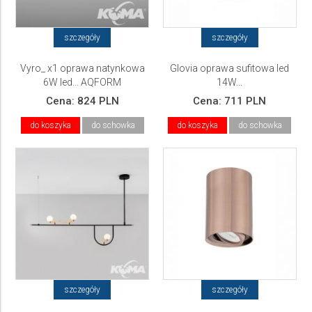
szczegóły
szczegóły
Vyro_ x1 oprawa natynkowa
Glovia oprawa sufitowa led
6W led... AQFORM
14W...
Cena:
824 PLN
Cena:
711 PLN
do koszyka
do schowka
do koszyka
do schowka
szczegóły
szczegóły