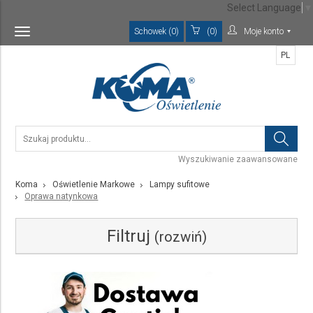
Select Language
▼
Schowek (0)
(0)
Moje konto
Toggle
navigation
PL
Wyszukiwanie zaawansowane
Koma
Oświetlenie Markowe
Lampy sufitowe
Oprawa natynkowa
Filtruj
(rozwiń)
Kategoria