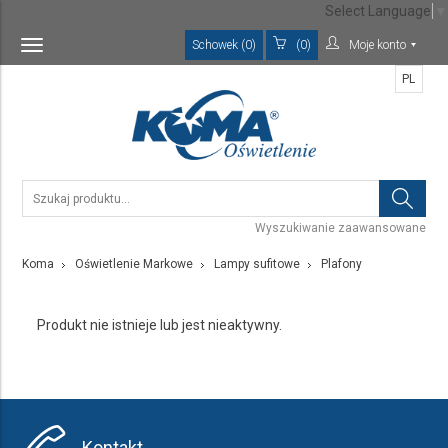
Select Language
▼
Schowek (0)
(0)
Moje konto
Toggle
navigation
PL
Wyszukiwanie zaawansowane
Koma
Oświetlenie Markowe
Lampy sufitowe
Plafony
Produkt nie istnieje lub jest nieaktywny.
Kontakt