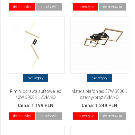
do koszyka
do schowka
do koszyka
do schowka
szczegóły
szczegóły
Rimini oprawa sufitowa led
Matera plafon led 37W 3000K
40W 3000K... AVIANO
czarny/brąz AVIANO
Cena:
1 199 PLN
Cena:
1 349 PLN
do koszyka
do schowka
do koszyka
do schowka