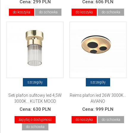
Cena:
299 PLN
Cena:
606 PLN
do koszyka
do schowka
do koszyka
do schowka
szczegóły
szczegóły
Seti plafon sufitowy led 4,5W
Reims plafon led 26W 3000K...
3000K... KUTEK MOOD
AVIANO
Cena:
630 PLN
Cena:
999 PLN
zapytaj o dostępność
do koszyka
do schowka
do schowka