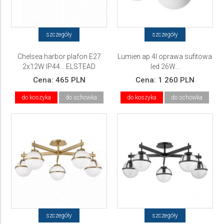
szczegóły
szczegóły
Chelsea harbor plafon E27
Lumien ap 4l oprawa sufitowa
2x12W IP44... ELSTEAD
led 26W...
Lighting
Cena:
465 PLN
Cena:
1 260 PLN
do koszyka
do schowka
do koszyka
do schowka
szczegóły
szczegóły