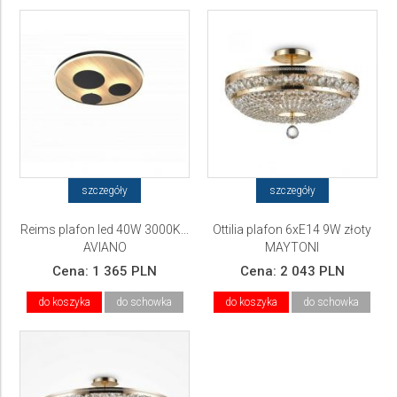
szczegóły
szczegóły
Reims plafon led 40W 3000K...
Ottilia plafon 6xE14 9W złoty
AVIANO
MAYTONI
Cena:
1 365 PLN
Cena:
2 043 PLN
do koszyka
do schowka
do koszyka
do schowka