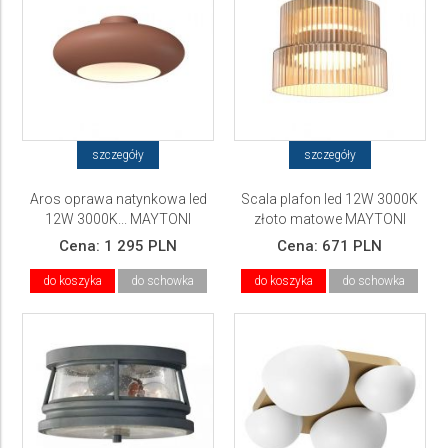
szczegóły
szczegóły
Aros oprawa natynkowa led
Scala plafon led 12W 3000K
12W 3000K... MAYTONI
złoto matowe MAYTONI
Cena:
1 295 PLN
Cena:
671 PLN
do koszyka
do schowka
do koszyka
do schowka