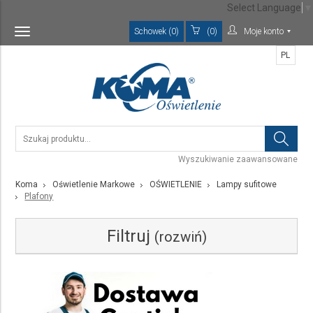
Select Language
▼
Schowek (0)
(0)
Moje konto
Toggle
navigation
PL
Wyszukiwanie zaawansowane
Koma
Oświetlenie Markowe
OŚWIETLENIE
Lampy sufitowe
Plafony
Filtruj
(rozwiń)
Kategoria