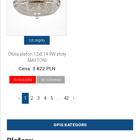
szczegóły
Ottilia plafon 12xE14 9W złoty
MAYTONI
Cena:
3 822 PLN
do koszyka
do schowka
‹
1
2
3
4
5
...
42
›
OPIS KATEGORII