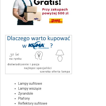
Plafony
Kolor pełna nazwa
Wybierz
Ilość punktów świetlnych
Wybierz
Rodzaj źródła światła
Wybierz
Średnica Ø
Wybierz
Stopień ochrony IP
Lampy sufitowe
Wybierz
Lampy wiszące
Żyrandole
Rodzaj trzonka żarówki
Plafony
Reflektory sufitowe
Wybierz