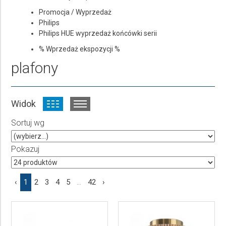
Promocja / Wyprzedaż
Philips
Philips HUE wyprzedaż końcówki serii
% Wprzedaż ekspozycji %
plafony
Widok
Sortuj wg
Pokazuj
‹
1
2
3
4
5
...
42
›