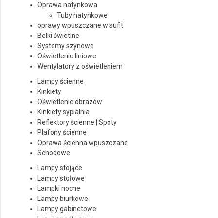
Oprawa natynkowa
Producent
Tuby natynkowe
oprawy wpuszczane w sufit
Wybierz producenta
Belki świetlne
Systemy szynowe
Cena
Oświetlenie liniowe
Wentylatory z oświetleniem
do
Lampy ścienne
Kinkiety
Oświetlenie obrazów
Kinkiety sypialnia
Reflektory ścienne | Spoty
Plafony ścienne
Oprawa ścienna wpuszczane
Schodowe
Lampy stojące
Lampy stołowe
Lampki nocne
Lampy biurkowe
Lampy gabinetowe