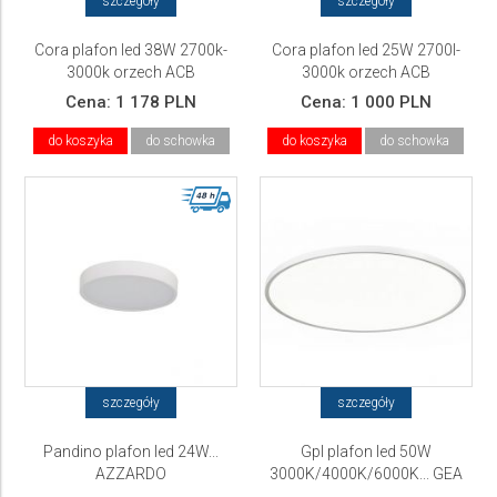
szczegóły
szczegóły
Cora plafon led 38W 2700k-
Cora plafon led 25W 2700l-
3000k orzech ACB
3000k orzech ACB
Cena:
1 178 PLN
Cena:
1 000 PLN
do koszyka
do schowka
do koszyka
do schowka
szczegóły
szczegóły
Pandino plafon led 24W...
Gpl plafon led 50W
AZZARDO
3000K/4000K/6000K... GEA
LUCE