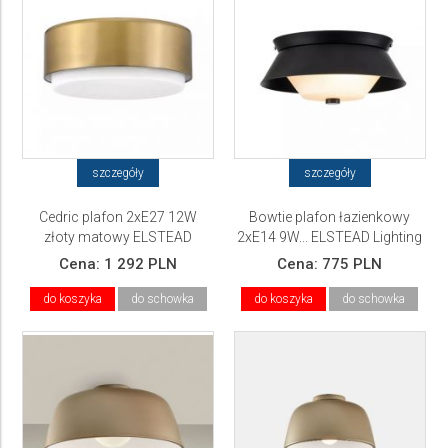
szczegóły
szczegóły
Cedric plafon 2xE27 12W
Bowtie plafon łazienkowy
złoty matowy ELSTEAD
2xE14 9W... ELSTEAD Lighting
Lighting
Cena:
1 292 PLN
Cena:
775 PLN
do koszyka
do schowka
do koszyka
do schowka