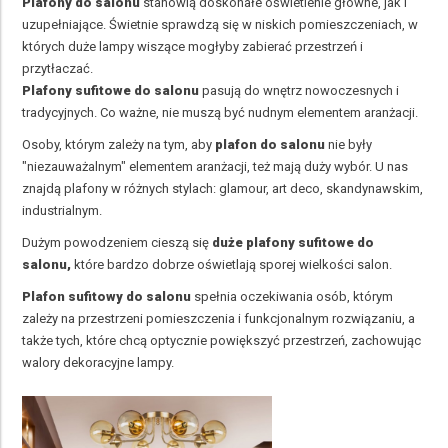
Plafony do salonu
stanowią doskonałe oświetlenie główne, jak i
uzupełniające. Świetnie sprawdzą się w niskich pomieszczeniach, w
których duże lampy wiszące mogłyby zabierać przestrzeń i
przytłaczać.
Plafony sufitowe do salonu
pasują do wnętrz nowoczesnych i
tradycyjnych. Co ważne, nie muszą być nudnym elementem aranżacji.
Osoby, którym zależy na tym, aby
plafon do salonu
nie były
"niezauważalnym" elementem aranżacji, też mają duży wybór. U nas
znajdą plafony w różnych stylach: glamour, art deco, skandynawskim,
industrialnym.
Dużym powodzeniem cieszą się
duże plafony sufitowe do
salonu,
które bardzo dobrze oświetlają sporej wielkości salon.
Plafon sufitowy do salonu
spełnia oczekiwania osób, którym
zależy na przestrzeni pomieszczenia i funkcjonalnym rozwiązaniu, a
także tych, które chcą optycznie powiększyć przestrzeń, zachowując
walory dekoracyjne lampy.