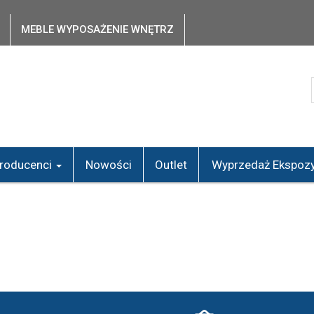
MEBLE WYPOSAŻENIE WNĘTRZ
roducenci
Nowości
Outlet
Wyprzedaż Ekspozy