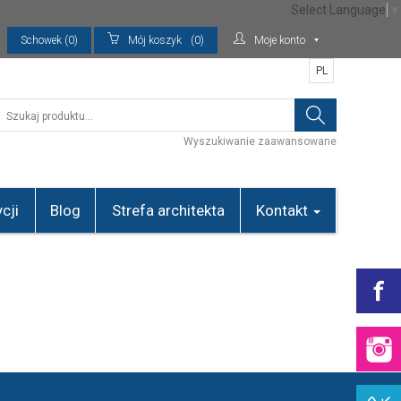
Select Language
▼
Schowek (0)
Mój koszyk
(0)
Moje konto
PL
Wyszukiwanie zaawansowane
cji
Blog
Strefa architekta
Kontakt