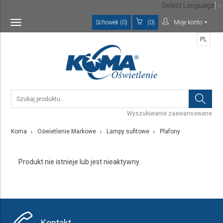
Select Language
▼
Schowek (0)
(0)
Moje konto
Toggle
navigation
PL
Wyszukiwanie zaawansowane
Koma
Oświetlenie Markowe
Lampy sufitowe
Plafony
Produkt nie istnieje lub jest nieaktywny.
Kontakt