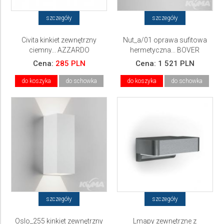
szczegóły
szczegóły
Civita kinkiet zewnętrzny
Nut_a/01 oprawa sufitowa
ciemny... AZZARDO
hermetyczna... BOVER
Cena:
285 PLN
Cena:
1 521 PLN
do koszyka
do schowka
do koszyka
do schowka
szczegóły
szczegóły
Oslo_255 kinkiet zewnętrzny
Lmapy zewnętrzne z