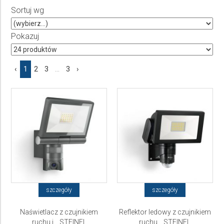
Sortuj wg
Producent
Wybierz producenta
Pokazuj
Cena
‹
1
2
3
...
3
›
do
szczegóły
szczegóły
Naświetlacz z czujnikiem
Reflektor ledowy z czujnikiem
ruchu i... STEINEL
ruchu... STEINEL