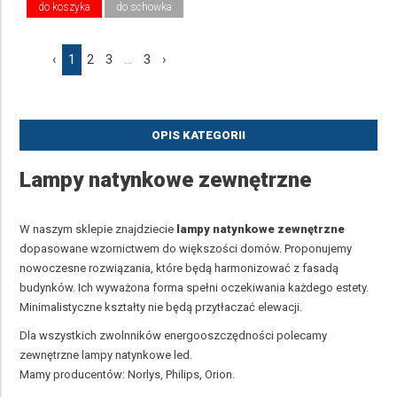
do koszyka
do schowka
‹
1
2
3
...
3
›
OPIS KATEGORII
Lampy natynkowe zewnętrzne
W naszym sklepie znajdziecie
lampy natynkowe zewnętrzne
dopasowane wzornictwem do większości domów. Proponujemy
nowoczesne rozwiązania, które będą harmonizować z fasadą
budynków. Ich wyważona forma spełni oczekiwania każdego estety.
Minimalistyczne kształty nie będą przytłaczać elewacji.
Dla wszystkich zwolnników energooszczędności polecamy
zewnętrzne lampy natynkowe led.
Mamy producentów: Norlys, Philips, Orion.