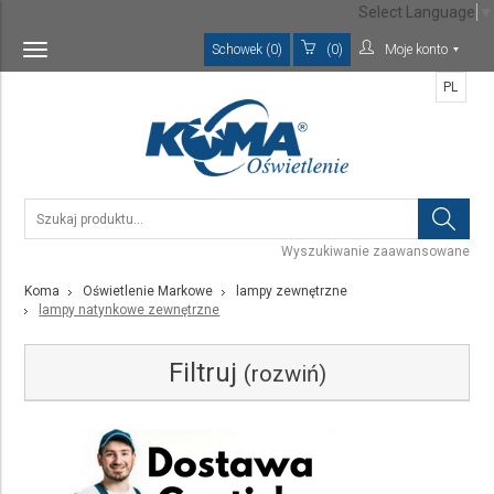
Select Language
▼
Schowek (0)
(0)
Moje konto
Toggle
navigation
PL
Wyszukiwanie zaawansowane
Koma
Oświetlenie Markowe
lampy zewnętrzne
lampy natynkowe zewnętrzne
Filtruj
(rozwiń)
Kategoria