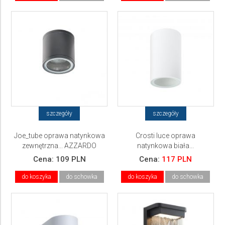
szczegóły
szczegóły
Joe_tube oprawa natynkowa
Crosti luce oprawa
zewnętrzna... AZZARDO
natynkowa biała...
Cena:
109 PLN
Cena:
117 PLN
do koszyka
do schowka
do koszyka
do schowka