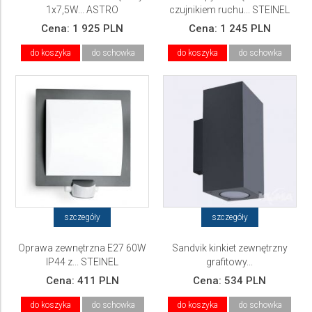
1x7,5W... ASTRO
czujnikiem ruchu... STEINEL
Cena:
1 925 PLN
Cena:
1 245 PLN
do koszyka
do schowka
do koszyka
do schowka
szczegóły
szczegóły
Oprawa zewnętrzna E27 60W
Sandvik kinkiet zewnętrzny
IP44 z... STEINEL
grafitowy...
Cena:
411 PLN
Cena:
534 PLN
do koszyka
do schowka
do koszyka
do schowka