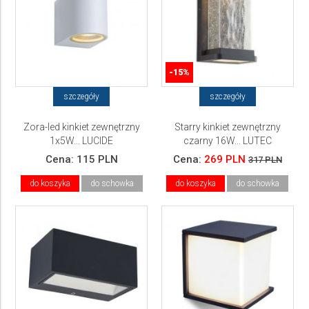
-15%
szczegóły
szczegóły
Zora-led kinkiet zewnętrzny
Starry kinkiet zewnętrzny
1x5W... LUCIDE
czarny 16W... LUTEC
Cena:
115 PLN
Cena:
269 PLN
317 PLN
do koszyka
do schowka
do koszyka
do schowka