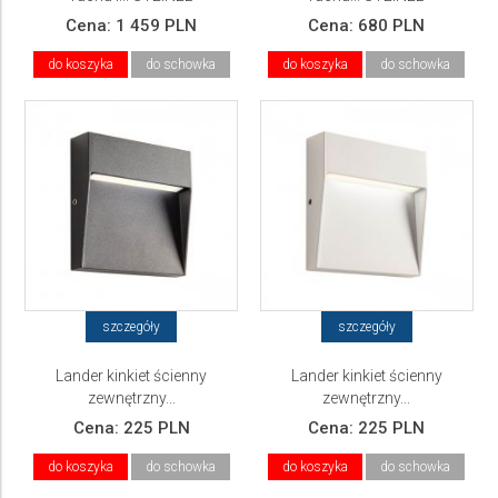
Cena:
1 459 PLN
Cena:
680 PLN
do koszyka
do schowka
do koszyka
do schowka
szczegóły
szczegóły
Lander kinkiet ścienny
Lander kinkiet ścienny
zewnętrzny...
zewnętrzny...
Cena:
225 PLN
Cena:
225 PLN
do koszyka
do schowka
do koszyka
do schowka