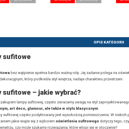
OPIS KATEGORII
 sufitowe
itowa
bez wątpienie spełnia bardzo ważną rolę. Jej zadanie polega na oświet
ekoracyjnym, który podkreśla styl wnętrza, nadaje charakteru przestrzeni.
 sufitowe – jakie wybrać?
ę zakupem lampy sufitowej, często zwracamy uwagę na styl zaprojektowaneg
nym
,
art deco
,
glamour,
ale także w
stylu klasycznym
.
y sufitowej często podyktowany jest wysokością pomieszczenia. W niskich 
aniem jakie wiąże się z wyborem
oświetlenia sufitowego
dotyczy tego, cz
wnętrzu, czy może szukamy rozwiązania, które wtopi się w otoczenie?