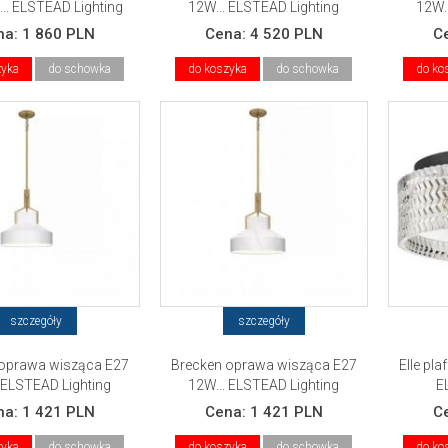
.. ELSTEAD Lighting
12W... ELSTEAD Lighting
12W.
na:
1 860 PLN
Cena:
4 520 PLN
C
zyka
do schowka
do koszyka
do schowka
do ko
szczegóły
szczegóły
oprawa wisząca E27
Brecken oprawa wisząca E27
Elle pl
 ELSTEAD Lighting
12W... ELSTEAD Lighting
E
na:
1 421 PLN
Cena:
1 421 PLN
C
zyka
do schowka
do koszyka
do schowka
do ko