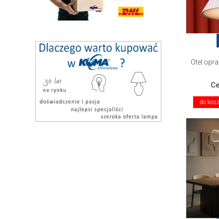
Otel opr
C
do kos