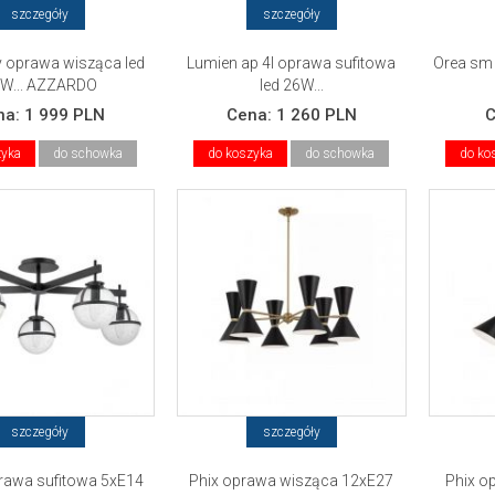
szczegóły
szczegóły
y oprawa wisząca led
Lumien ap 4l oprawa sufitowa
Orea sm
W... AZZARDO
led 26W...
na:
1 999 PLN
Cena:
1 260 PLN
zyka
do schowka
do koszyka
do schowka
do ko
szczegóły
szczegóły
prawa sufitowa 5xE14
Phix oprawa wisząca 12xE27
Phix o