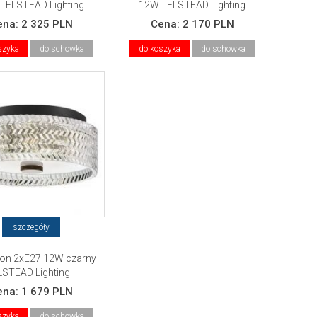
.. ELSTEAD Lighting
12W... ELSTEAD Lighting
ena:
2 325 PLN
Cena:
2 170 PLN
szyka
do schowka
do koszyka
do schowka
szczegóły
afon 2xE27 12W czarny
LSTEAD Lighting
ena:
1 679 PLN
szyka
do schowka