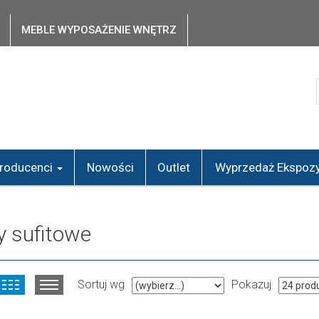
MEBLE WYPOSAŻENIE WNĘTRZ
roducenci
Nowości
Outlet
Wyprzedaż Ekspozy
y sufitowe
Sortuj wg
Pokazuj