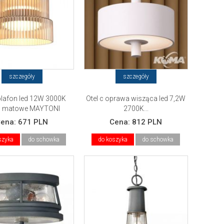
szczegóły
szczegóły
plafon led 12W 3000K
Otel c oprawa wisząca led 7,2W
o matowe MAYTONI
2700K...
Cena:
671 PLN
Cena:
812 PLN
szyka
do schowka
do koszyka
do schowka