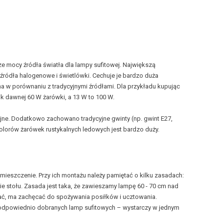
e mocy źródła światła dla lampy sufitowej. Największą
źródła halogenowe i świetlówki. Cechuje je bardzo duża
 w porównaniu z tradycyjnymi źródłami. Dla przykładu kupując
 dawnej 60 W żarówki, a 13 W to 100 W.
ne. Dodatkowo zachowano tradycyjne gwinty (np. gwint E27,
kolorów
żarówek rustykalnych
ledowych jest bardzo duży.
ieszczenie. Przy ich montażu należy pamiętać o kilku zasadach:
ie stołu. Zasada jest taka, że zawieszamy lampę 60 - 70 cm nad
iać, ma zachęcać do spożywania posiłków i ucztowania.
 odpowiednio dobranych lamp sufitowych – wystarczy w jednym