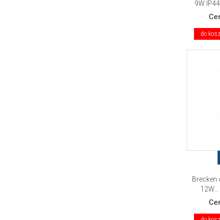
9W IP44.
Ce
do kos
Brecken 
12W...
Ce
do kos