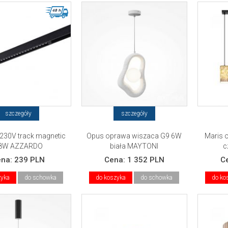
szczegóły
szczegóły
a 230V track magnetic
Opus oprawa wiszaca G9 6W
Maris 
8W AZZARDO
biała MAYTONI
c
ena:
239 PLN
Cena:
1 352 PLN
C
zyka
do schowka
do koszyka
do schowka
do ko