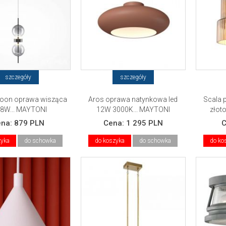
szczegóły
szczegóły
oon oprawa wisząca
Aros oprawa natynkowa led
Scala 
 8W... MAYTONI
12W 3000K... MAYTONI
złot
ena:
879 PLN
Cena:
1 295 PLN
zyka
do schowka
do koszyka
do schowka
do ko