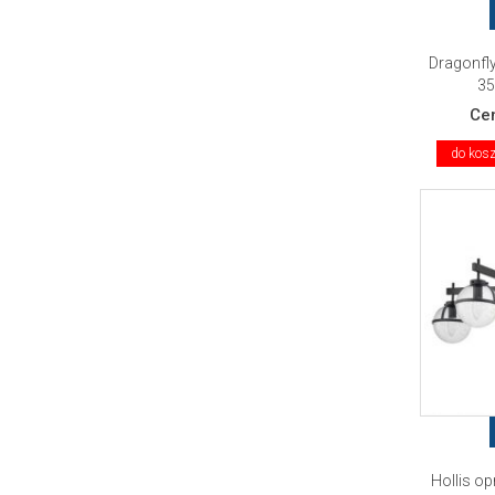
Dragonfl
35
Ce
do kos
Hollis o