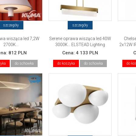
szczegóły
szczegóły
awa wisząca led 7,2W
Serene oprawa wisząca led 40W
Chels
2700K...
3000K... ELSTEAD Lighting
2x12W IP
ena:
812 PLN
Cena:
4 133 PLN
zyka
do schowka
do koszyka
do schowka
do ko