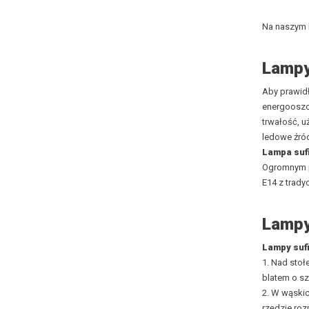
Na naszym b
Lampy
Aby prawidł
energooszcz
trwałość, u
ledowe źród
Lampa suf
Ogromnym pl
E14 z trady
Lampy
Lampy suf
1. Nad stoł
blatem o sz
2. W wąski
rzędzie roz