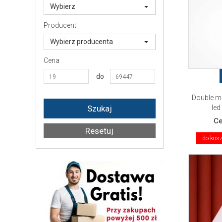
Wybierz
Producent
Wybierz producenta
Cena
do
Double m
led
C
do kos