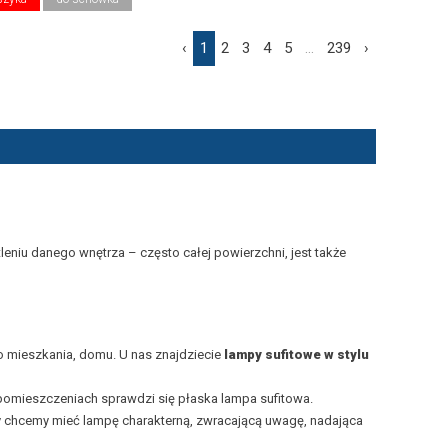
‹
1
2
3
4
5
...
239
›
leniu danego wnętrza – często całej powierzchni, jest także
o mieszkania, domu. U nas znajdziecie
lampy sufitowe w
stylu
pomieszczeniach sprawdzi się płaska lampa sufitowa.
y chcemy mieć lampę charakterną, zwracającą uwagę, nadająca