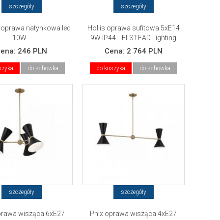
szczegóły
szczegóły
 oprawa natynkowa led
Hollis oprawa sufitowa 5xE14
10W...
9W IP44... ELSTEAD Lighting
Cena:
246 PLN
Cena:
2 764 PLN
szyka
do schowka
do koszyka
do schowka
szczegóły
szczegóły
prawa wisząca 6xE27
Phix oprawa wisząca 4xE27