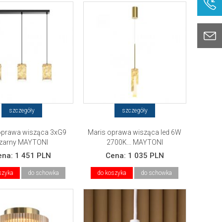
szczegóły
szczegóły
oprawa wisząca 3xG9
Maris oprawa wisząca led 6W
zarny MAYTONI
2700K... MAYTONI
ena:
1 451 PLN
Cena:
1 035 PLN
szyka
do schowka
do koszyka
do schowka