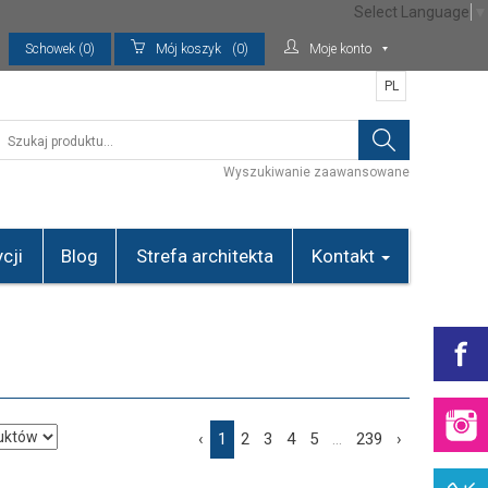
Select Language
▼
Schowek (0)
Mój koszyk
(0)
Moje konto
PL
Wyszukiwanie zaawansowane
cji
Blog
Strefa architekta
Kontakt
‹
1
2
3
4
5
...
239
›