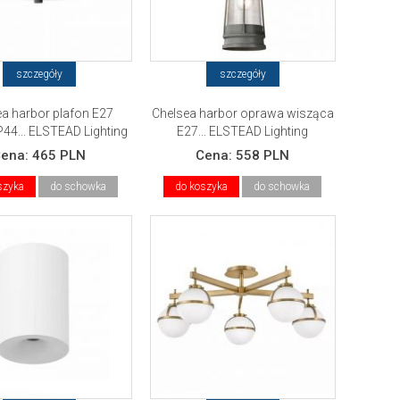
szczegóły
szczegóły
ea harbor plafon E27
Chelsea harbor oprawa wisząca
44... ELSTEAD Lighting
E27... ELSTEAD Lighting
Cena:
465 PLN
Cena:
558 PLN
szyka
do schowka
do koszyka
do schowka