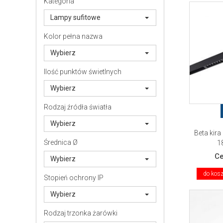
Kategoria
Lampy sufitowe
Kolor pełna nazwa
Wybierz
Ilość punktów świetlnych
Wybierz
Rodzaj źródła światła
Wybierz
Beta kir
Średnica Ø
1
C
Wybierz
do kos
Stopień ochrony IP
Wybierz
Rodzaj trzonka żarówki