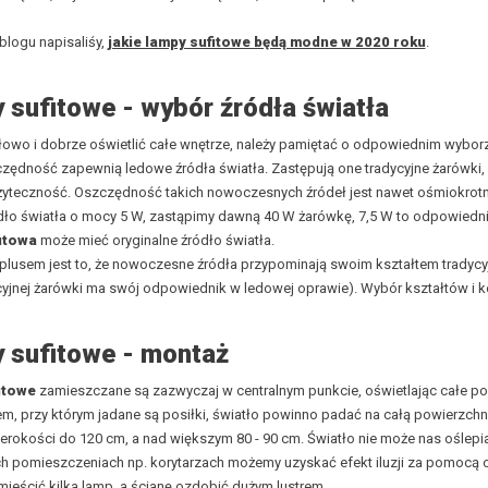
logu napisaliśy,
jakie lampy sufitowe będą modne w 2020 roku
.
 sufitowe - wybór źródła światła
owo i dobrze oświetlić całe wnętrze, należy pamiętać o odpowiednim wyborz
ędność zapewnią ledowe źródła światła. Zastępują one tradycyjne żarówki, 
żyteczność. Oszczędność takich nowoczesnych źródeł jest nawet ośmiokrotna
ło światła o mocy 5 W, zastąpimy dawną 40 W żarówkę, 7,5 W to odpowiednik
itowa
może mieć oryginalne źródło światła.
usem jest to, że nowoczesne źródła przypominają swoim kształtem tradycyj
cyjnej żarówki ma swój odpowiednik w ledowej oprawie). Wybór kształtów i 
 sufitowe - montaż
itowe
zamieszczane są zazwyczaj w centralnym punkcie, oświetlając całe pom
em, przy którym jadane są posiłki, światło powinno padać na całą powierzchn
erokości do 120 cm, a nad większym 80 - 90 cm. Światło nie może nas oślep
ch pomieszczeniach np. korytarzach możemy uzyskać efekt iluzji za pomocą
mieścić kilka lamp, a ścianę ozdobić dużym lustrem.