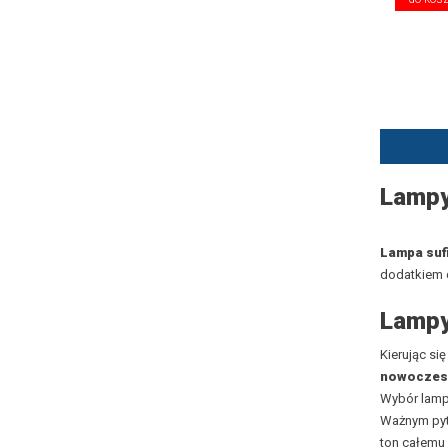
Lampy
Lampa suf
dodatkiem d
Lampy
Kierując si
nowoczes
Wybór lamp
Ważnym pyt
ton całemu 