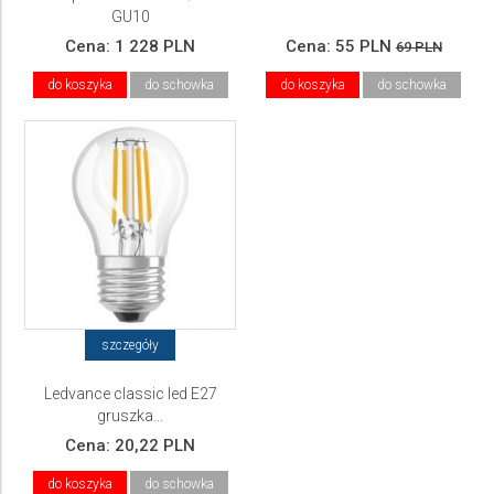
GU10
Cena:
1 228 PLN
Cena:
55 PLN
69 PLN
do koszyka
do schowka
do koszyka
do schowka
szczegóły
Ledvance classic led E27
gruszka...
Cena:
20,22 PLN
do koszyka
do schowka