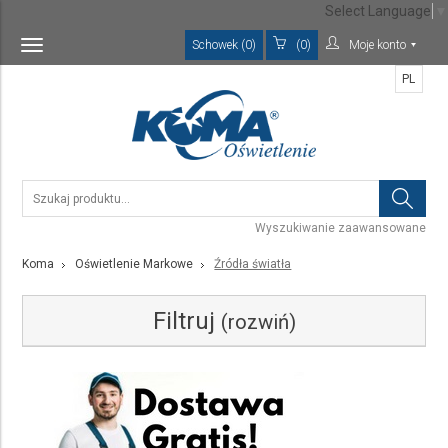
Select Language
▼
Schowek (0)
(0)
Moje konto
Toggle
navigation
PL
Wyszukiwanie zaawansowane
Koma
Oświetlenie Markowe
Źródła światła
Filtruj
(rozwiń)
Kategoria
Źródła światła