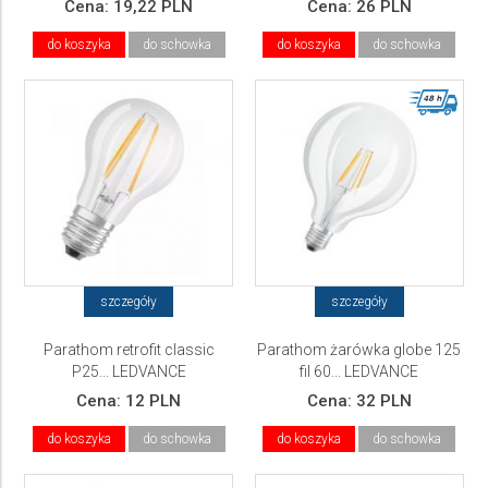
Cena:
19,22 PLN
Cena:
26 PLN
do koszyka
do schowka
do koszyka
do schowka
szczegóły
szczegóły
Parathom retrofit classic
Parathom żarówka globe 125
P25... LEDVANCE
fil 60... LEDVANCE
Cena:
12 PLN
Cena:
32 PLN
do koszyka
do schowka
do koszyka
do schowka