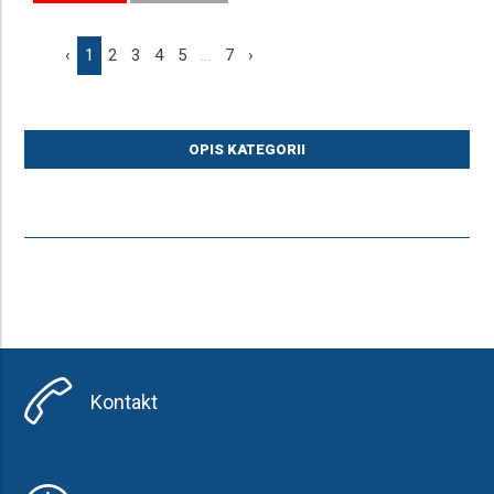
‹
1
2
3
4
5
...
7
›
OPIS KATEGORII
Kontakt