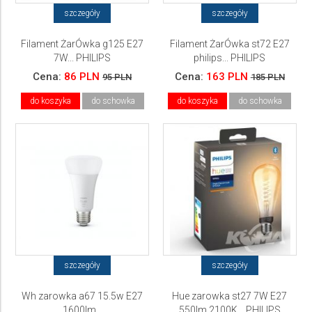
szczegóły
szczegóły
Filament ŻarÓwka g125 E27
Filament ŻarÓwka st72 E27
7W... PHILIPS
philips... PHILIPS
Cena:
86 PLN
Cena:
163 PLN
95 PLN
185 PLN
do koszyka
do schowka
do koszyka
do schowka
szczegóły
szczegóły
Wh zarowka a67 15.5w E27
Hue zarowka st27 7W E27
1600lm...
550lm 2100K... PHILIPS