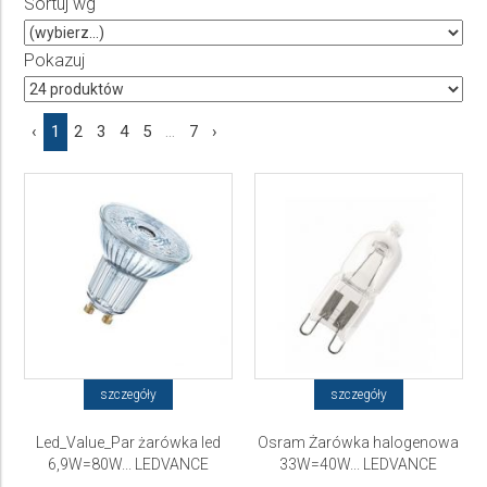
Sortuj wg
Producent
Wybierz producenta
Pokazuj
Cena
‹
1
2
3
4
5
...
7
›
do
szczegóły
szczegóły
Led_Value_Par żarówka led
Osram Żarówka halogenowa
6,9W=80W... LEDVANCE
33W=40W... LEDVANCE