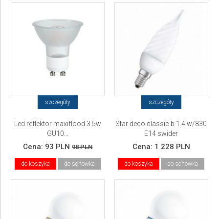
szczegóły
szczegóły
Led reflektor maxiflood 3.5w
Star deco classic b 1.4 w/830
GU10...
E14 swider
Cena:
93 PLN
Cena:
1 228 PLN
98 PLN
do koszyka
do schowka
do koszyka
do schowka