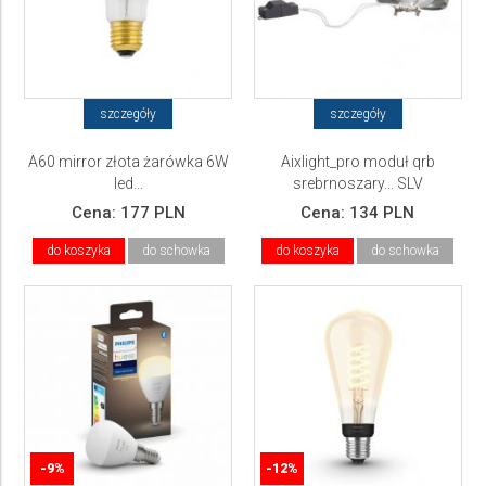
szczegóły
szczegóły
A60 mirror złota żarówka 6W
Aixlight_pro moduł qrb
led...
srebrnoszary... SLV
Cena:
177 PLN
Cena:
134 PLN
do koszyka
do schowka
do koszyka
do schowka
-9%
-12%