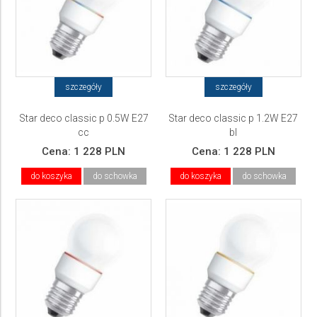
szczegóły
szczegóły
Star deco classic p 0.5W E27
Star deco classic p 1.2W E27
cc
bl
Cena:
1 228 PLN
Cena:
1 228 PLN
do koszyka
do schowka
do koszyka
do schowka