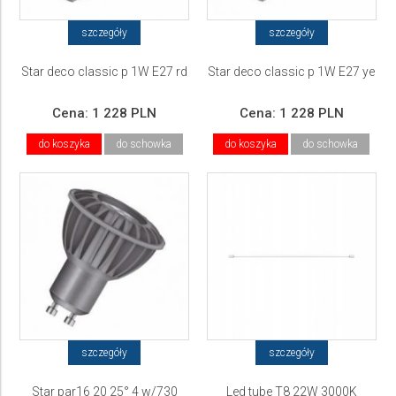
szczegóły
szczegóły
Star deco classic p 1W E27 rd
Star deco classic p 1W E27 ye
Cena:
1 228 PLN
Cena:
1 228 PLN
do koszyka
do schowka
do koszyka
do schowka
szczegóły
szczegóły
Star par16 20 25° 4 w/730
Led tube T8 22W 3000K