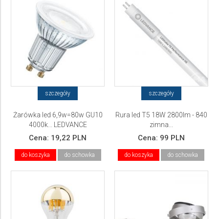
szczegóły
szczegóły
Żarówka led 6,9w=80w GU10
Rura led T5 18W 2800lm - 840
4000k... LEDVANCE
zimna...
Cena:
19,22 PLN
Cena:
99 PLN
do koszyka
do schowka
do koszyka
do schowka