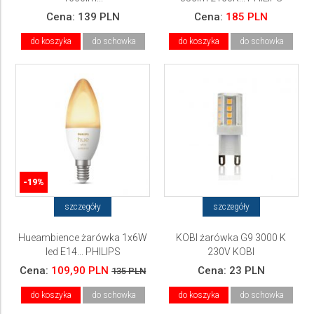
Cena:
139 PLN
Cena:
185 PLN
do koszyka
do schowka
do koszyka
do schowka
-19%
szczegóły
szczegóły
Hueambience żarówka 1x6W
KOBI żarówka G9 3000 K
led E14... PHILIPS
230V KOBI
Cena:
109,90 PLN
Cena:
23 PLN
135 PLN
do koszyka
do schowka
do koszyka
do schowka