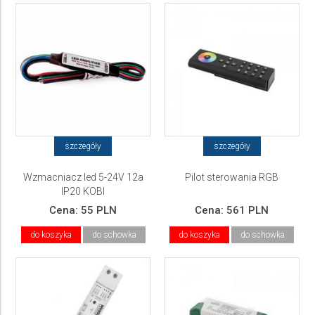
szczegóły
szczegóły
Wzmacniacz led 5-24V 12a
Pilot sterowania RGB
IP20 KOBI
Cena:
55 PLN
Cena:
561 PLN
do koszyka
do schowka
do koszyka
do schowka