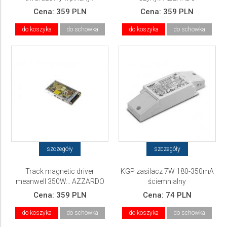
AZZARDO
Cena:
359 PLN
Cena:
359 PLN
do koszyka
do schowka
do koszyka
do schowka
szczegóły
szczegóły
Track magnetic driver
KGP zasilacz 7W 180-350mA
meanwell 350W... AZZARDO
ściemnialny
Cena:
359 PLN
Cena:
74 PLN
do koszyka
do schowka
do koszyka
do schowka