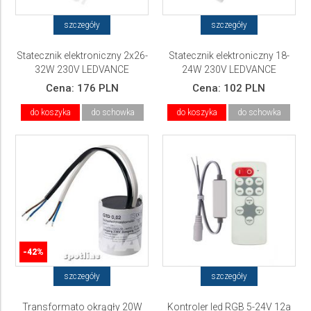
szczegóły
szczegóły
Statecznik elektroniczny 2x26-
Statecznik elektroniczny 18-
32W 230V LEDVANCE
24W 230V LEDVANCE
Cena:
176 PLN
Cena:
102 PLN
do koszyka
do schowka
do koszyka
do schowka
-42%
szczegóły
szczegóły
Transformato okrągły 20W
Kontroler led RGB 5-24V 12a