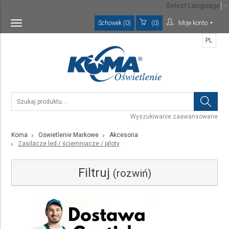
Select Language
▼
Schowek (0)
(0)
Moje konto
Toggle
navigation
PL
Wyszukiwanie zaawansowane
Koma
Oświetlenie Markowe
Akcesoria
Zasilacze led / ściemniacze / piloty
Filtruj
(rozwiń)
Kategoria