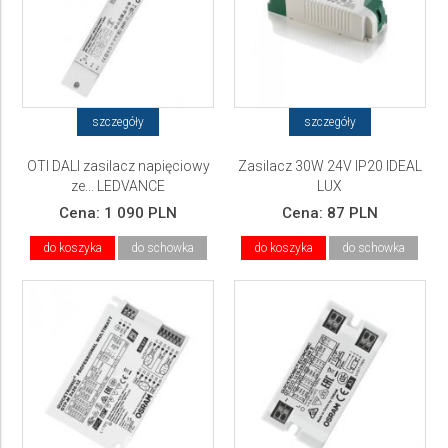
szczegóły
szczegóły
OTI DALI zasilacz napięciowy
Zasilacz 30W 24V IP20 IDEAL
ze... LEDVANCE
LUX
Cena:
1 090 PLN
Cena:
87 PLN
do koszyka
do schowka
do koszyka
do schowka