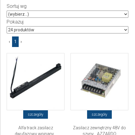
Sortuj wg
Producent
Wybierz producenta
Pokazuj
Cena
‹
1
›
do
szczegóły
szczegóły
Alfa track zasilacz
Zasilacz zewnętrzny 48V do
dwufazowy wpinany...
szyny... AZZARDO