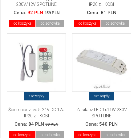
230V/12V SPOTLINE
IP20 z... KOBI
Cena:
92 PLN
Cena:
81 PLN
159 PLN
do koszyka
do schowka
do koszyka
do schowka
szczegóły
szczegóły
Ściemniacz led 5-24V DC 12a
Zasilacz LED 1x11W 230V
IP20 z... KOBI
SPOTLINE
Cena:
84 PLN
Cena:
540 PLN
99 PLN
do koszyka
do schowka
do koszyka
do schowka