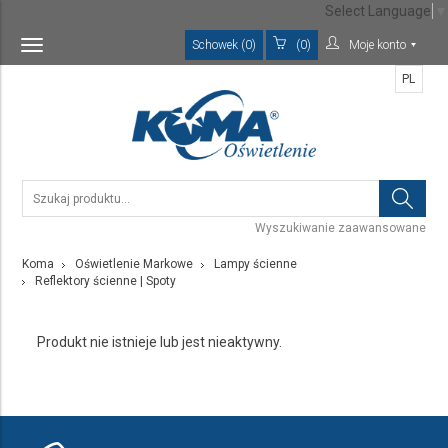
Select Language
▼
Schowek (0)
(0)
Moje konto
Toggle
navigation
PL
Wyszukiwanie zaawansowane
Koma
Oświetlenie Markowe
Lampy ścienne
Reflektory ścienne | Spoty
Produkt nie istnieje lub jest nieaktywny.