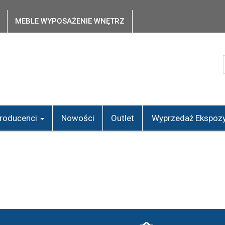
MEBLE WYPOSAŻENIE WNĘTRZ
roducenci
Nowości
Outlet
Wyprzedaż Ekspozy