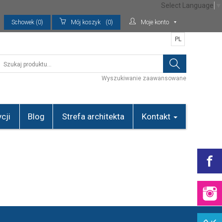
Select Language
▼
Schowek (0)
Mój koszyk
(0)
Moje konto
PL
Wyszukiwanie zaawansowane
cji
Blog
Strefa architekta
Kontakt