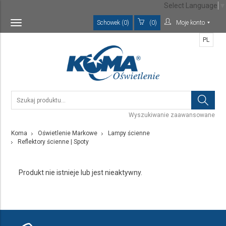
Select Language
▼
Schowek (0)
(0)
Moje konto
Toggle
navigation
PL
Wyszukiwanie zaawansowane
Koma
Oświetlenie Markowe
Lampy ścienne
Reflektory ścienne | Spoty
Produkt nie istnieje lub jest nieaktywny.