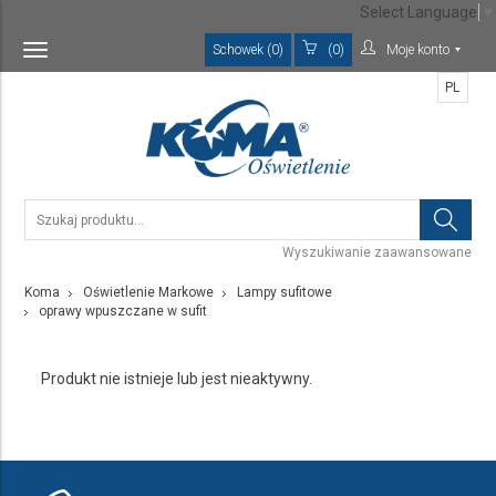
Select Language
▼
Schowek (0)
(0)
Moje konto
Toggle
navigation
PL
Wyszukiwanie zaawansowane
Koma
Oświetlenie Markowe
Lampy sufitowe
oprawy wpuszczane w sufit
Produkt nie istnieje lub jest nieaktywny.