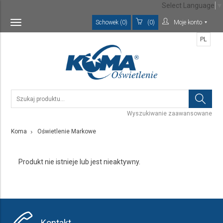
Select Language
▼
Schowek (0)
(0)
Moje konto
Toggle
navigation
PL
Wyszukiwanie zaawansowane
Koma
Oświetlenie Markowe
Produkt nie istnieje lub jest nieaktywny.
Kontakt