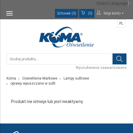
Select Language
▼
Schowek (0)
(0)
Moje konto
Toggle
navigation
PL
Wyszukiwanie zaawansowane
Koma
Oświetlenie Markowe
Lampy sufitowe
oprawy wpuszczane w sufit
Produkt nie istnieje lub jest nieaktywny.