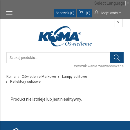
Select Language
▼
Schowek (0)
(0)
Moje konto
Toggle
navigation
PL
Wyszukiwanie zaawansowane
Koma
Oświetlenie Markowe
Lampy sufitowe
Reflektory sufitowe
Produkt nie istnieje lub jest nieaktywny.