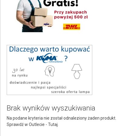
oprawy wpuszczane w sufit
Kolor pełna nazwa
Wybierz
Ilość punktów świetlnych
Wybierz
Rodzaj źródła światła
Wybierz
Średnica Ø
Wybierz
Stopień ochrony IP
Brak wyników wyszukiwania
Wybierz
Na podane kryteria nie został odnaleziony żaden produkt.
Rodzaj trzonka żarówki
Sprawdź w Outlecie -
Tutaj.
Wybierz