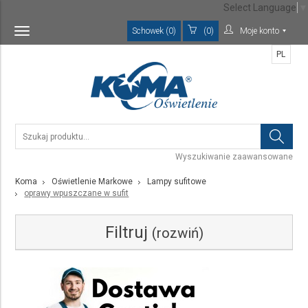
Select Language
▼
Schowek (0)
(0)
Moje konto
Toggle
navigation
PL
Wyszukiwanie zaawansowane
Koma
Oświetlenie Markowe
Lampy sufitowe
oprawy wpuszczane w sufit
Filtruj
(rozwiń)
Kategoria