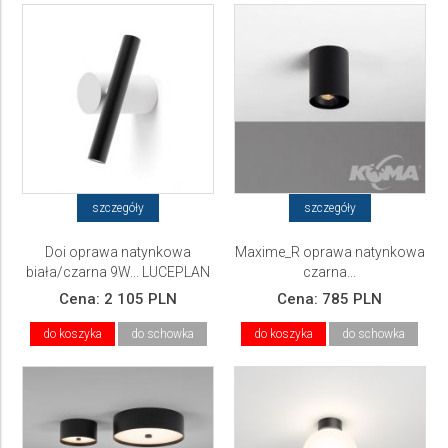
szczegóły
szczegóły
Doi oprawa natynkowa
Maxime_R oprawa natynkowa
biała/czarna 9W... LUCEPLAN
czarna...
Cena:
2 105 PLN
Cena:
785 PLN
do koszyka
do schowka
do koszyka
do schowka