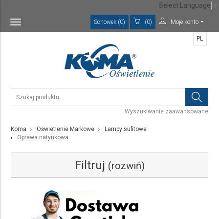
Select Language
▼
Schowek (0)
(0)
Moje konto
Toggle
navigation
PL
Wyszukiwanie zaawansowane
Koma
Oświetlenie Markowe
Lampy sufitowe
Oprawa natynkowa
Filtruj
(rozwiń)
Kategoria