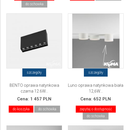
do schowka
szczegóły
szczegóły
BENTO oprawa natynkowa
Luno oprawa natynkowa biała
czarna 12.6W...
12,6W...
Cena:
1 457 PLN
Cena:
652 PLN
do koszyka
do schowka
zapytaj o dostępność
do schowka