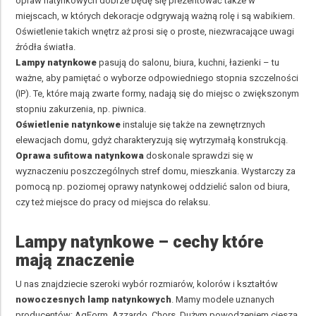
opraw natynkowych dobrze będę się prezentować także w
miejscach, w których dekoracje odgrywają ważną rolę i są wabikiem.
Oświetlenie takich wnętrz aż prosi się o proste, niezwracające uwagi
źródła światła.
Lampy natynkowe
pasują do salonu, biura, kuchni, łazienki – tu
ważne, aby pamiętać o wyborze odpowiedniego stopnia szczelności
(IP). Te, które mają zwarte formy, nadają się do miejsc o zwiększonym
stopniu zakurzenia, np. piwnica.
Oświetlenie natynkowe
instaluje się także na zewnętrznych
elewacjach domu, gdyż charakteryzują się wytrzymałą konstrukcją.
Oprawa sufitowa natynkowa
doskonale sprawdzi się w
wyznaczeniu poszczególnych stref domu, mieszkania. Wystarczy za
pomocą np. poziomej oprawy natynkowej oddzielić salon od biura,
czy też miejsce do pracy od miejsca do relaksu.
Lampy natynkowe – cechy które
mają znaczenie
U nas znajdziecie szeroki wybór rozmiarów, kolorów i kształtów
nowoczesnych lamp natynkowych
. Mamy modele uznanych
producentów:
AqForm
,
Azzardo
,
Chors
. Dużym powodzeniem cieszą