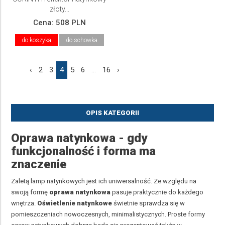
złoty...
Cena:
508 PLN
do koszyka
do schowka
‹
2
3
4
5
6
...
16
›
OPIS KATEGORII
Oprawa natynkowa - gdy
funkcjonalność i forma ma
znaczenie
Zaletą lamp natynkowych jest ich uniwersalność. Ze względu na
swoją formę
oprawa natynkowa
pasuje praktycznie do każdego
wnętrza.
Oświetlenie natynkowe
świetnie sprawdza się w
pomieszczeniach nowoczesnych, minimalistycznych. Proste formy