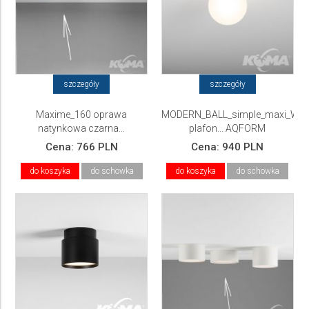
szczegóły
szczegóły
Maxime_160 oprawa
MODERN_BALL_simple_maxi_WP
natynkowa czarna...
plafon... AQFORM
Cena:
766 PLN
Cena:
940 PLN
do koszyka
do schowka
do koszyka
do schowka