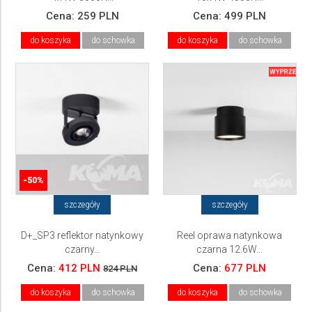
Cena:
259 PLN
Cena:
499 PLN
do koszyka
do schowka
do koszyka
do schowka
-50%
szczegóły
szczegóły
D+_SP3 reflektor natynkowy
Reel oprawa natynkowa
czarny...
czarna 12.6W...
Cena:
412 PLN
Cena:
677 PLN
824 PLN
do koszyka
do schowka
do koszyka
do schowka