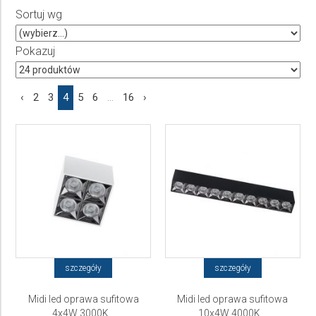
Sortuj wg
Producent
Wybierz producenta
Pokazuj
Cena
‹
2
3
4
5
6
...
16
›
do
szczegóły
szczegóły
Midi led oprawa sufitowa
Midi led oprawa sufitowa
4x4W 3000K...
10x4W 4000K...