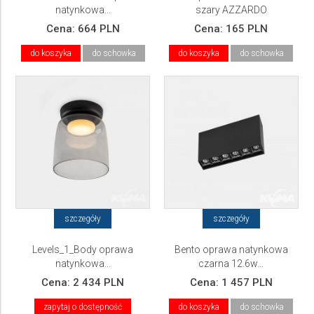
natynkowa...
szary AZZARDO
Cena:
664 PLN
Cena:
165 PLN
do koszyka
do schowka
do koszyka
do schowka
szczegóły
szczegóły
Levels_1_Body oprawa
Bento oprawa natynkowa
natynkowa...
czarna 12.6w...
Cena:
2 434 PLN
Cena:
1 457 PLN
zapytaj o dostępność
do koszyka
do schowka