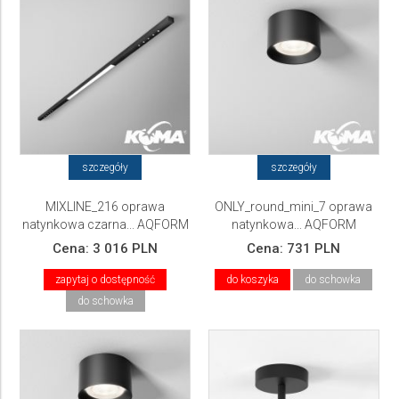
szczegóły
szczegóły
MIXLINE_216 oprawa
ONLY_round_mini_7 oprawa
natynkowa czarna... AQFORM
natynkowa... AQFORM
Cena:
3 016 PLN
Cena:
731 PLN
zapytaj o dostępność
do koszyka
do schowka
do schowka