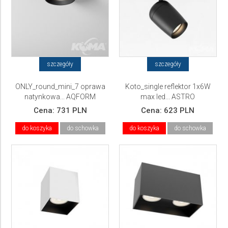
szczegóły
szczegóły
ONLY_round_mini_7 oprawa
Koto_single reflektor 1x6W
natynkowa... AQFORM
max led... ASTRO
Cena:
731 PLN
Cena:
623 PLN
do koszyka
do schowka
do koszyka
do schowka