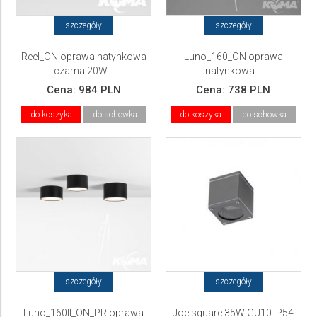
szczegóły
szczegóły
Reel_ON oprawa natynkowa
Luno_160_ON oprawa
czarna 20W...
natynkowa...
Cena:
984 PLN
Cena:
738 PLN
do koszyka
do schowka
do koszyka
do schowka
szczegóły
szczegóły
Luno_160II_ON_PR oprawa
Joe square 35W GU10 IP54