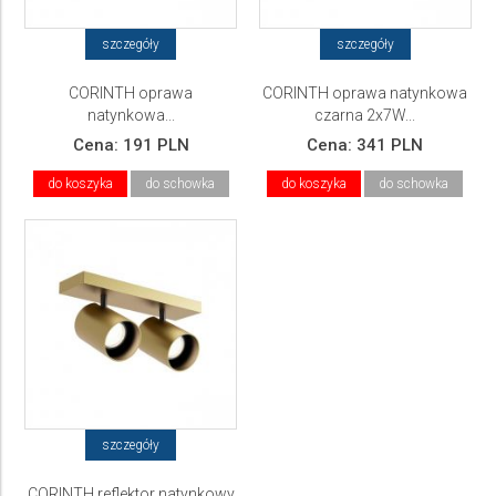
szczegóły
szczegóły
CORINTH oprawa
CORINTH oprawa natynkowa
natynkowa...
czarna 2x7W...
Cena:
191 PLN
Cena:
341 PLN
do koszyka
do schowka
do koszyka
do schowka
szczegóły
CORINTH reflektor natynkowy