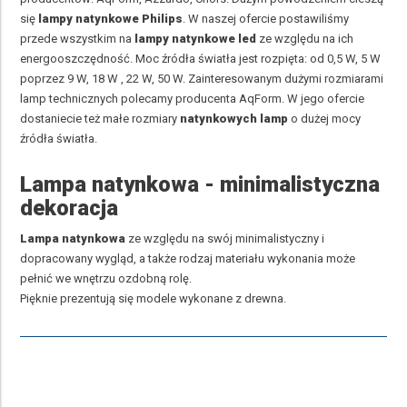
się
lampy natynkowe Philips
. W naszej ofercie postawiliśmy
przede wszystkim na
lampy natynkowe led
ze względu na ich
energooszczędność. Moc źródła światła jest rozpięta: od 0,5 W, 5 W
poprzez 9 W, 18 W , 22 W, 50 W. Zainteresowanym dużymi rozmiarami
lamp technicznych polecamy producenta
AqForm
. W jego ofercie
dostaniecie też małe rozmiary
natynkowych lamp
o dużej mocy
źródła światła.
Lampa natynkowa
- minimalistyczna
dekoracja
Lampa natynkowa
ze względu na swój minimalistyczny i
dopracowany wygląd, a także rodzaj materiału wykonania może
pełnić we wnętrzu ozdobną rolę.
Pięknie prezentują się modele wykonane z drewna.