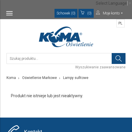
Select Language
▼
Schowek (0)
(0)
Moje konto
Toggle
navigation
PL
Wyszukiwanie zaawansowane
Koma
Oświetlenie Markowe
Lampy sufitowe
Produkt nie istnieje lub jest nieaktywny.
Kontakt