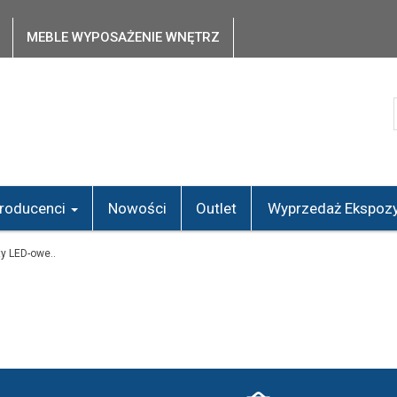
MEBLE WYPOSAŻENIE WNĘTRZ
roducenci
Nowości
Outlet
Wyprzedaż Ekspozy
ty LED-owe..