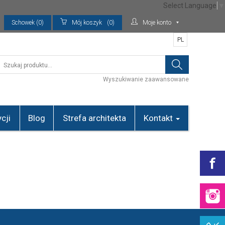
Select Language
▼
Schowek (0)
Mój koszyk
(0)
Moje konto
PL
Wyszukiwanie zaawansowane
cji
Blog
Strefa architekta
Kontakt