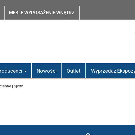
MEBLE WYPOSAŻENIE WNĘTRZ
roducenci
Nowości
Outlet
Wyprzedaż Ekspozy
ścienne | Spoty