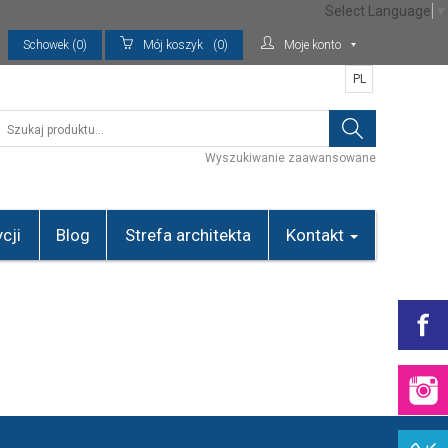
Select Language
▼
Schowek (0)
Mój koszyk
(0)
Moje konto
PL
Wyszukiwanie zaawansowane
cji
Blog
Strefa architekta
Kontakt