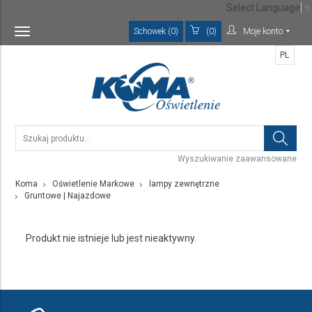
Select Language
▼
Schowek (0)
(0)
Moje konto
Toggle
navigation
PL
Wyszukiwanie zaawansowane
Koma
Oświetlenie Markowe
lampy zewnętrzne
Gruntowe | Najazdowe
Produkt nie istnieje lub jest nieaktywny.