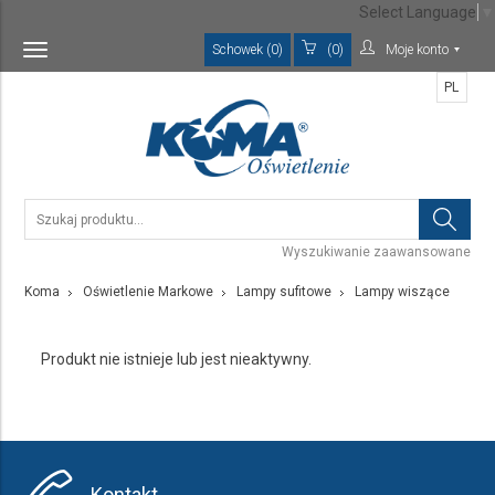
Select Language
▼
Schowek (0)
(0)
Moje konto
Toggle
navigation
PL
Wyszukiwanie zaawansowane
Koma
Oświetlenie Markowe
Lampy sufitowe
Lampy wiszące
Produkt nie istnieje lub jest nieaktywny.
Kontakt