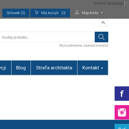
Select Language
▼
Schowek (0)
Mój koszyk
(0)
Moje konto
PL
Wyszukiwanie zaawansowane
cji
Blog
Strefa architekta
Kontakt