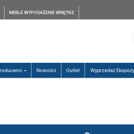
MEBLE WYPOSAŻENIE WNĘTRZ
roducenci
Nowości
Outlet
Wyprzedaż Ekspozy