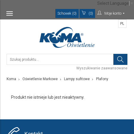
Select Language
▼
Schowek (0)
(0)
Moje konto
Toggle
navigation
PL
Wyszukiwanie zaawansowane
Koma
Oświetlenie Markowe
Lampy sufitowe
Plafony
Produkt nie istnieje lub jest nieaktywny.
Kontakt