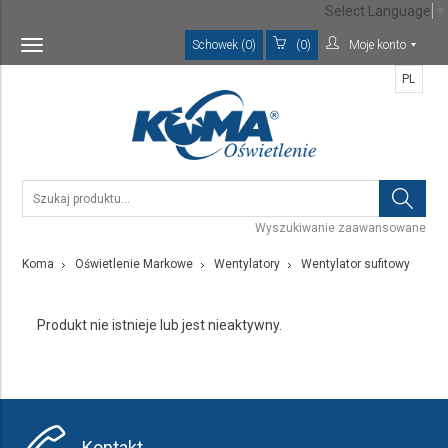
Select Language
▼
Schowek (0)
(0)
Moje konto
Toggle
navigation
PL
Wyszukiwanie zaawansowane
Koma
Oświetlenie Markowe
Wentylatory
Wentylator sufitowy
Produkt nie istnieje lub jest nieaktywny.
Kontakt