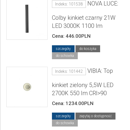
NOVA LUCE:
Indeks: 101538
Colby kinkiet czarny 21W
LED 3000K 1100 lm
Cena: 446.00PLN
szczegóły
do koszyka
do schowka
VIBIA: Top
Indeks: 101442
kinkiet zielony 5,5W LED
2700K 550 lm CRI>90
Cena: 1234.00PLN
szczegóły
zapytaj o dostępność
do schowka