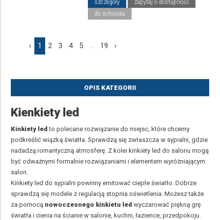
szczegóły
zapytaj o dostępność
do schowka
‹
1
2
3
4
5
...
19
›
OPIS KATEGORII
Kienkiety led
Kinkiety led
to polecane rozwiązanie do miejsc, które chcemy
podkreślić wiązką światła. Sprawdzą się zwłaszcza w sypialni, gdzie
nadadzą romantyczną atmosferę. Z kolei kinkiety led do salonu mogą
być odważnymi formalnie rozwiązaniami i elementem wyróżniającym
salon.
Kinkiety led do sypialni powinny emitować ciepłe światło. Dobrze
sprawdzą się modele z regulacją stopnia oświetlenia. Możesz także
za pomocą
nowoczesnego kinkietu led
wyczarować piękną grę
światła i cienia na ścianie w salonie, kuchni, łazience, przedpokoju.