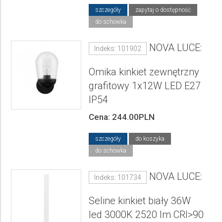
szczegóły
zapytaj o dostępność
do schowka
NOVA LUCE:
Indeks: 101902
Omika kinkiet zewnętrzny
grafitowy 1x12W LED E27
IP54
Cena: 244.00PLN
szczegóły
do koszyka
do schowka
NOVA LUCE:
Indeks: 101734
Seline kinkiet biały 36W
led 3000K 2520 lm CRI>90