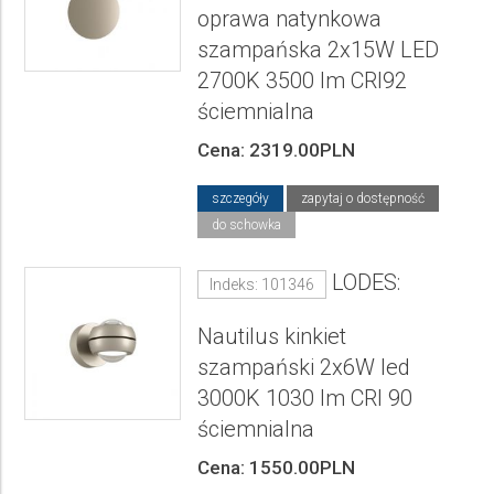
oprawa natynkowa
szampańska 2x15W LED
2700K 3500 lm CRI92
ściemnialna
Cena: 2319.00PLN
szczegóły
zapytaj o dostępność
do schowka
LODES:
Indeks: 101346
Nautilus kinkiet
szampański 2x6W led
3000K 1030 lm CRI 90
ściemnialna
Cena: 1550.00PLN