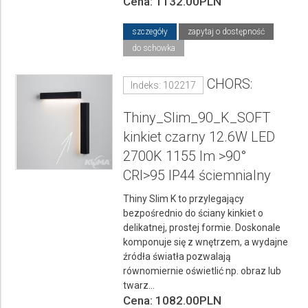
Cena: 1132.00PLN
szczegóły
zapytaj o dostępność
do schowka
CHORS:
Indeks: 102217
Thiny_Slim_90_K_SOFT
kinkiet czarny 12.6W LED
2700K 1155 lm >90°
CRI>95 IP44 ściemnialny
Thiny Slim K to przylegający
bezpośrednio do ściany kinkiet o
delikatnej, prostej formie. Doskonale
komponuje się z wnętrzem, a wydajne
źródła światła pozwalają
równomiernie oświetlić np. obraz lub
twarz...
Cena: 1082.00PLN