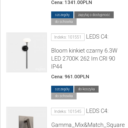
Cena: 1341.00PLN
szczegóły
zapytaj o dostępność
do schowka
LEDS C4:
Indeks: 101551
Bloom kinkiet czarny 6.3W
LED 2700K 262 lm CRI 90
IP44
Cena: 961.00PLN
szczegóły
do koszyka
do schowka
LEDS C4:
Indeks: 101545
Gamma_Mix&Match_Square