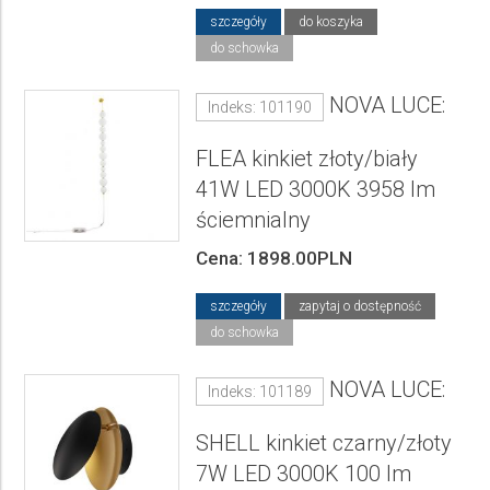
szczegóły
do koszyka
do schowka
NOVA LUCE:
Indeks: 101190
FLEA kinkiet złoty/biały
41W LED 3000K 3958 lm
ściemnialny
Cena: 1898.00PLN
szczegóły
zapytaj o dostępność
do schowka
NOVA LUCE:
Indeks: 101189
SHELL kinkiet czarny/złoty
7W LED 3000K 100 lm