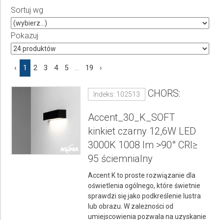
Sortuj wg
Producent
Wybierz producenta
Pokazuj
Cena
‹
1
2
3
4
5
...
19
›
do
CHORS:
Indeks: 102513
Accent_30_K_SOFT
kinkiet czarny 12,6W LED
3000K 1008 lm >90° CRI≥
95 ściemnialny
Accent K to proste rozwiązanie dla
oświetlenia ogólnego, które świetnie
sprawdzi się jako podkreślenie lustra
lub obrazu. W zależności od
umiejscowienia pozwala na uzyskanie