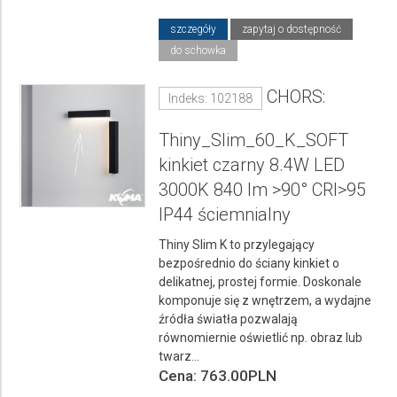
szczegóły
zapytaj o dostępność
do schowka
CHORS:
Indeks: 102188
Thiny_Slim_60_K_SOFT
kinkiet czarny 8.4W LED
3000K 840 lm >90° CRI>95
IP44 ściemnialny
Thiny Slim K to przylegający
bezpośrednio do ściany kinkiet o
delikatnej, prostej formie. Doskonale
komponuje się z wnętrzem, a wydajne
źródła światła pozwalają
równomiernie oświetlić np. obraz lub
twarz...
Cena: 763.00PLN