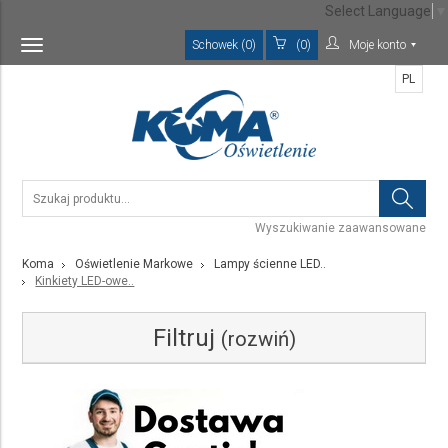
Select Language
▼
Schowek (0)
(0)
Moje konto
Toggle
navigation
PL
Wyszukiwanie zaawansowane
Koma
Oświetlenie Markowe
Lampy ścienne LED..
Kinkiety LED-owe..
Filtruj
(rozwiń)
Kategoria