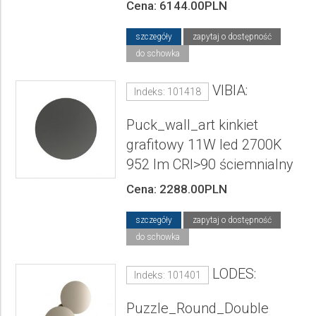
Cena: 6144.00PLN
szczegóły
zapytaj o dostępność
do schowka
VIBIA:
Indeks: 101418
Puck_wall_art kinkiet
grafitowy 11W led 2700K
952 lm CRI>90 ściemnialny
Cena: 2288.00PLN
szczegóły
zapytaj o dostępność
do schowka
LODES:
Indeks: 101401
Puzzle_Round_Double