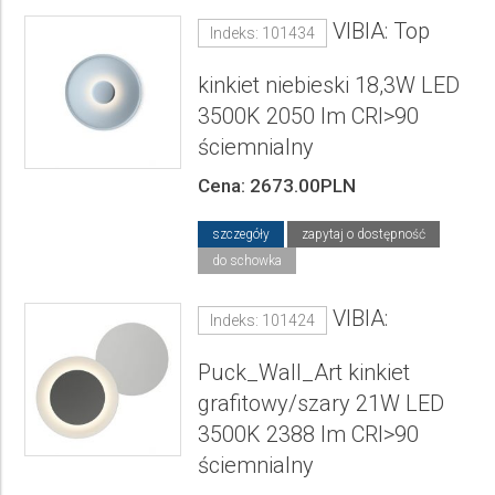
VIBIA: Top
Indeks: 101434
kinkiet niebieski 18,3W LED
3500K 2050 lm CRI>90
ściemnialny
Cena: 2673.00PLN
szczegóły
zapytaj o dostępność
do schowka
VIBIA:
Indeks: 101424
Puck_Wall_Art kinkiet
grafitowy/szary 21W LED
3500K 2388 lm CRI>90
ściemnialny