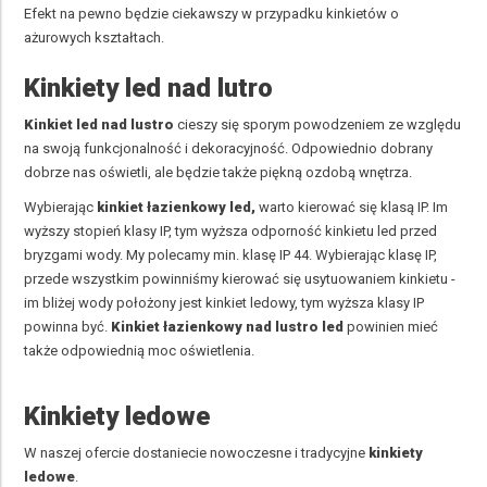
Efekt na pewno będzie ciekawszy w przypadku kinkietów o
ażurowych kształtach.
Kinkiety led nad lutro
Kinkiet led nad lustro
cieszy się sporym powodzeniem ze względu
na swoją funkcjonalność i dekoracyjność. Odpowiednio dobrany
dobrze nas oświetli, ale będzie także piękną ozdobą wnętrza.
Wybierając
kinkiet łazienkowy led,
warto kierować się klasą IP. Im
wyższy stopień klasy IP, tym wyższa odporność kinkietu led przed
bryzgami wody. My polecamy min. klasę IP 44.
Wybierając klasę IP,
przede wszystkim powinniśmy kierować się usytuowaniem kinkietu -
im bliżej wody położony jest kinkiet ledowy, tym wyższa klasy IP
powinna być.
Kinkiet łazienkowy nad lustro
led
powinien mieć
także odpowiednią moc oświetlenia.
Kinkiety ledowe
W naszej ofercie dostaniecie nowoczesne i tradycyjne
kinkiety
ledowe
.