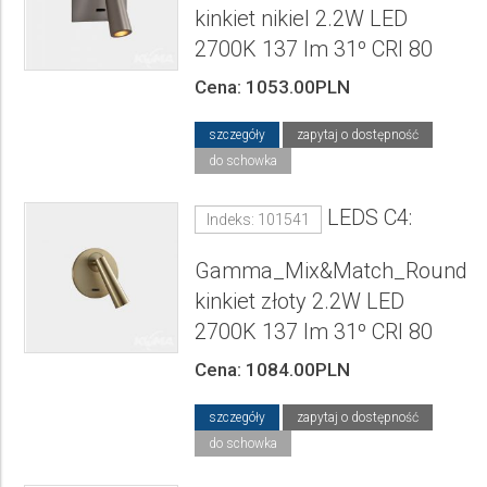
kinkiet nikiel 2.2W LED
2700K 137 lm 31º CRI 80
Cena: 1053.00PLN
szczegóły
zapytaj o dostępność
do schowka
LEDS C4:
Indeks: 101541
Gamma_Mix&Match_Round
kinkiet złoty 2.2W LED
2700K 137 lm 31º CRI 80
Cena: 1084.00PLN
szczegóły
zapytaj o dostępność
do schowka