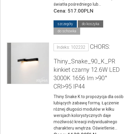
światła pośredniego lub...
Cena: 517.00PLN
szczegóły
do koszyka
do schowka
CHORS:
Indeks: 102232
Thiny_Snake_90_K_PR
kinkiet czarny 12.6W LED
3000K 1656 lm >90°
CRI>95 IP44
Thiny Snake K to propozycja dla osób
lubiących zabawę formą. Łączenie
różnej długości modułów w kilku
wersjach kolorystycznych daje
możliwość kreacji indywidualnego
charakteru wnętrza. Oświetlenie...