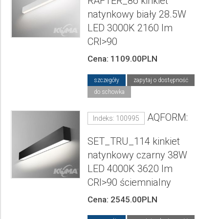
RAFTER_86 kinkiet
natynkowy biały 28.5W
LED 3000K 2160 lm
CRI>90
Cena: 1109.00PLN
szczegóły
zapytaj o dostępność
do schowka
AQFORM:
Indeks: 100995
SET_TRU_114 kinkiet
natynkowy czarny 38W
LED 4000K 3620 lm
CRI>90 ściemnialny
Cena: 2545.00PLN