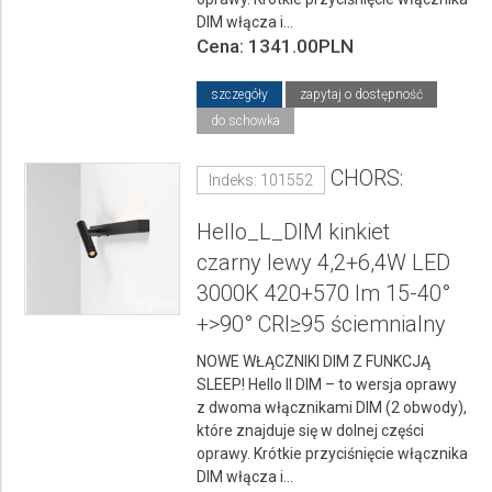
DIM włącza i...
Cena: 1341.00PLN
szczegóły
zapytaj o dostępność
do schowka
CHORS:
Indeks: 101552
Hello_L_DIM kinkiet
czarny lewy 4,2+6,4W LED
3000K 420+570 lm 15-40°
+>90° CRI≥95 ściemnialny
NOWE WŁĄCZNIKI DIM Z FUNKCJĄ
SLEEP! Hello II DIM – to wersja oprawy
z dwoma włącznikami DIM (2 obwody),
które znajduje się w dolnej części
oprawy. Krótkie przyciśnięcie włącznika
DIM włącza i...