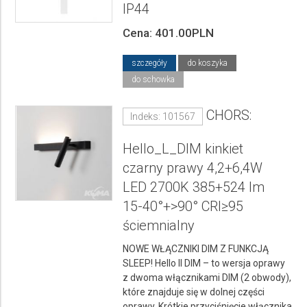
IP44
Cena: 401.00PLN
szczegóły
do koszyka
do schowka
CHORS:
Indeks: 101567
Hello_L_DIM kinkiet
czarny prawy 4,2+6,4W
LED 2700K 385+524 lm
15-40°+>90° CRI≥95
ściemnialny
NOWE WŁĄCZNIKI DIM Z FUNKCJĄ
SLEEP! Hello II DIM – to wersja oprawy
z dwoma włącznikami DIM (2 obwody),
które znajduje się w dolnej części
oprawy. Krótkie przyciśnięcie włącznika