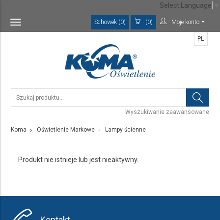
Select Language
▼
Schowek (0)
(0)
Moje konto
Toggle
navigation
PL
Wyszukiwanie zaawansowane
Koma
Oświetlenie Markowe
Lampy ścienne
Produkt nie istnieje lub jest nieaktywny.
Kontakt