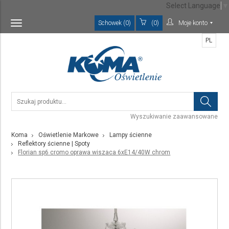
Select Language
▼
Schowek (0)
(0)
Moje konto
Toggle
navigation
PL
Wyszukiwanie zaawansowane
Koma
Oświetlenie Markowe
Lampy ścienne
Reflektory ścienne | Spoty
Florian sp6 cromo oprawa wiszaca 6xE14/40W chrom