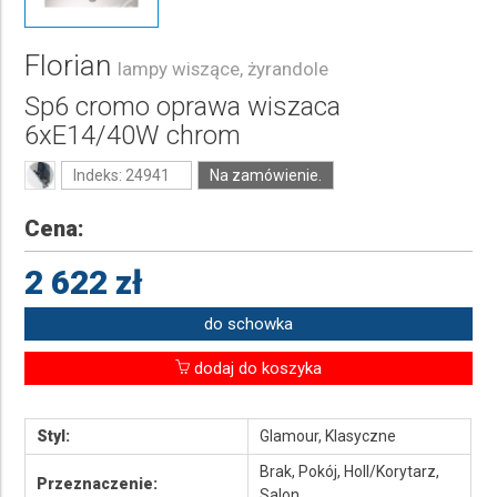
Florian
lampy wiszące, żyrandole
Sp6 cromo oprawa wiszaca
6xE14/40W chrom
Indeks: 24941
Na zamówienie.
Cena:
2 622 zł
do schowka
dodaj do koszyka
Styl:
Glamour, Klasyczne
Brak, Pokój, Holl/Korytarz,
Przeznaczenie:
Salon