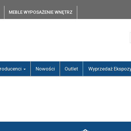
MEBLE WYPOSAŻENIE WNĘTRZ
roducenci
Nowości
Outlet
Wyprzedaż Ekspozy