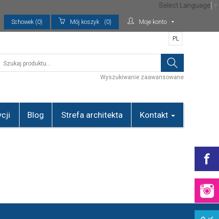
Select Language
▼
Schowek (0)
Mój koszyk
(0)
Moje konto
PL
Wyszukiwanie zaawansowane
cji
Blog
Strefa architekta
Kontakt