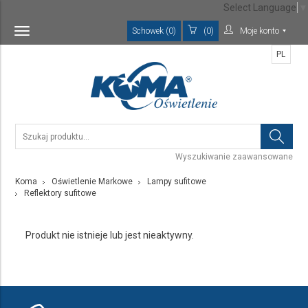
Select Language
▼
Schowek (0)
(0)
Moje konto
Toggle
navigation
PL
Wyszukiwanie zaawansowane
Koma
Oświetlenie Markowe
Lampy sufitowe
Reflektory sufitowe
Produkt nie istnieje lub jest nieaktywny.