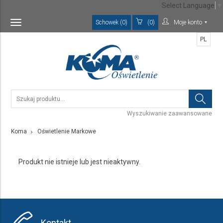
Select Language
▼
Schowek (0)
(0)
Moje konto
Toggle
navigation
PL
Wyszukiwanie zaawansowane
Koma
Oświetlenie Markowe
Produkt nie istnieje lub jest nieaktywny.
Kontakt