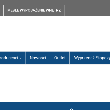
MEBLE WYPOSAŻENIE WNĘTRZ
roducenci
Nowości
Outlet
Wyprzedaż Ekspozy