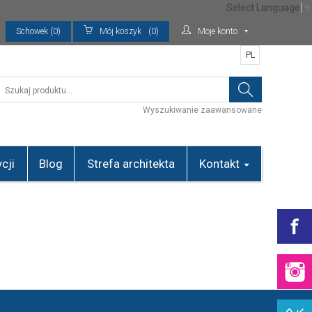
Select Language
▼
Schowek (0)
Mój koszyk
(0)
Moje konto
PL
Wyszukiwanie zaawansowane
cji
Blog
Strefa architekta
Kontakt