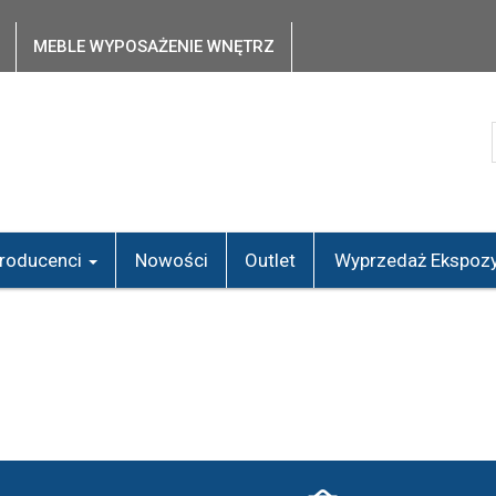
MEBLE WYPOSAŻENIE WNĘTRZ
roducenci
Nowości
Outlet
Wyprzedaż Ekspozy