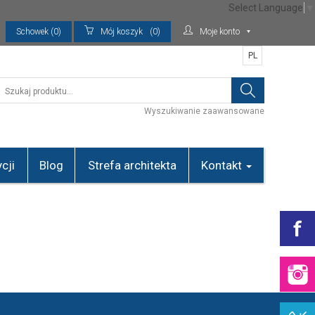
Select Language
▼
Schowek (0)
Mój koszyk
(0)
Moje konto
PL
Wyszukiwanie zaawansowane
cji
Blog
Strefa architekta
Kontakt